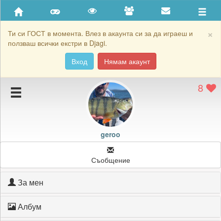
Приятели
Хронология на игри
×
Ти си ГОСТ в момента. Влез в акаунта си за да играеш и
ползваш всички екстри в Djagi.
Активност
Вход
Нямам акаунт
Постижения
8
Подаръците на geroo
Картичките на geroo
Блокирай geroo
geroo
Съобщение
За мен
Албум