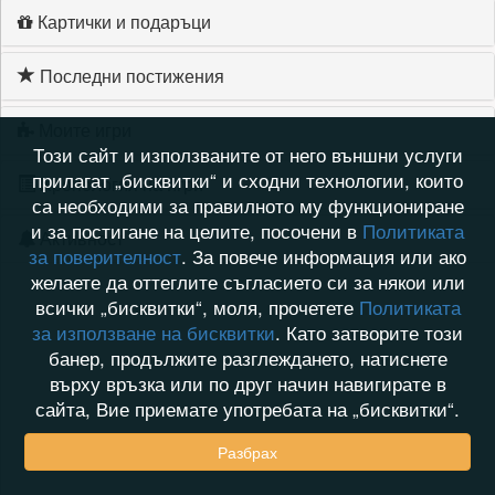
Картички и подаръци
Последни постижения
Моите игри
Този сайт и използваните от него външни услуги
прилагат „бисквитки“ и сходни технологии, които
Хронология на игри
са необходими за правилното му функциониране
и за постигане на целите, посочени в
Политиката
Активност
за поверителност
. За повече информация или ако
желаете да оттеглите съгласието си за някои или
всички „бисквитки“, моля, прочетете
Политиката
за използване на бисквитки
. Като затворите този
банер, продължите разглеждането, натиснете
върху връзка или по друг начин навигирате в
сайта, Вие приемате употребата на „бисквитки“.
Разбрах