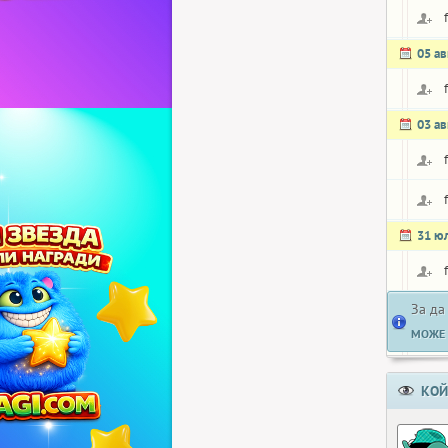
05 ав
03 ав
31 ю
За да
МОЖЕ 
КОЙ