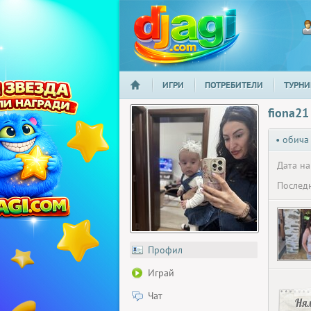
ИГРИ
ПОТРЕБИТЕЛИ
ТУРНИ
НАЧАЛО
djagi.com
fiona21
• обича
Дата на
Последн
Профил
Играй
Чат
Ня