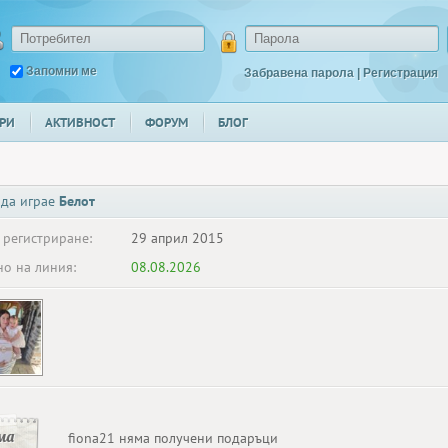
Запомни ме
Забравена парола
|
Регистрация
РИ
АКТИВНОСТ
ФОРУМ
БЛОГ
 да играе
Белот
 регистриране:
29 април 2015
о на линия:
08.08.2026
ма
fiona21 няма получени подаръци