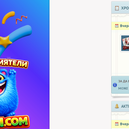
ХРО
Вчер
ЗА ДА
МОЖЕ 
АКТ
Вчер