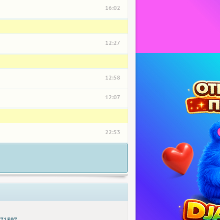
16:02
12:27
12:58
12:07
22:53
971597