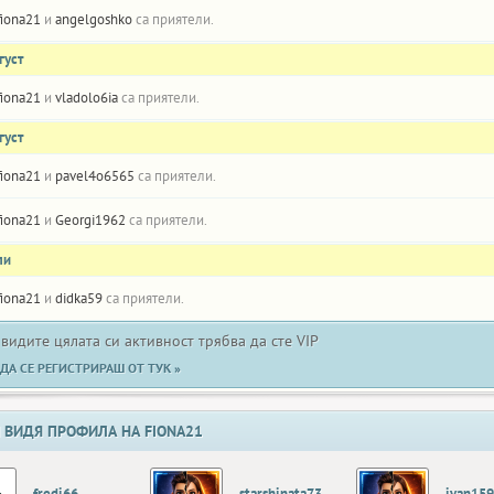
fiona21
и
angelgoshko
са приятели.
густ
fiona21
и
vladolo6ia
са приятели.
густ
fiona21
и
pavel4o6565
са приятели.
fiona21
и
Georgi1962
са приятели.
ли
fiona21
и
didka59
са приятели.
 видите цялата си активност трябва да сте VIP
ДА СЕ РЕГИСТРИРАШ ОТ ТУК »
 ВИДЯ ПРОФИЛА НА FIONA21
fredi66
starshinata73
ivan15