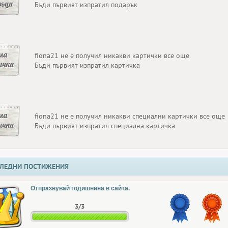
ръци
Бъди първият изпратил подарък
ма
fiona21 не е получил никакви картички все още
ички
Бъди първият изпратил картичка
ма
fiona21 не е получил никакви специални картички все още
ички
Бъди първият изпратил специална картичка
ЛЕДНИ ПОСТИЖЕНИЯ
Отпразнувай годишнина в сайта.
3/3