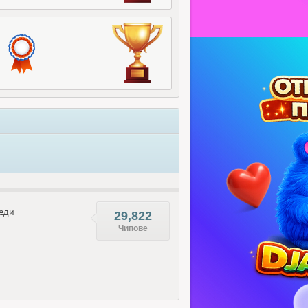
еди
29,822
Чипове