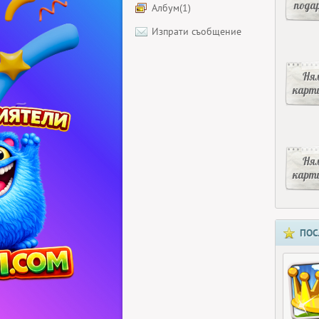
пода
Албум(1)
Изпрати съобщение
Ня
карт
Ня
карт
ПОС