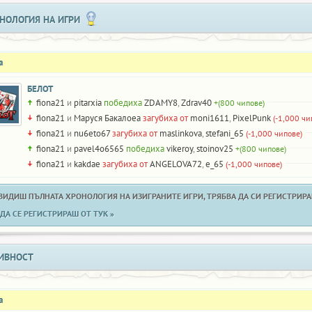
НОЛОГИЯ НА ИГРИ
а
БЕЛОТ
fiona21
и
pitarxia
победиха
ZDAMY8
,
Zdrav40
+(800 чипове)
fiona21
и
Маруся Бакалоеа
загубиха от
moni1611
,
PixelPunk
(-1,000 чи
fiona21
и
nu6eto67
загубиха от
maslinkova
,
stefani_65
(-1,000 чипове)
fiona21
и
pavel4o6565
победиха
vikeroy
,
stoinov25
+(800 чипове)
fiona21
и
kakdae
загубиха от
ANGELOVA72
,
e_65
(-1,000 чипове)
 ВИДИШ ПЪЛНАТА ХРОНОЛОГИЯ НА ИЗИГРАНИТЕ ИГРИ, ТРЯБВА ДА СИ РЕГИСТРИРАН
ДА СЕ РЕГИСТРИРАШ ОТ ТУК »
ИВНОСТ
а