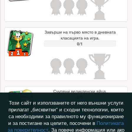
Завърши на първо място в дневната
класацията на игра.
0/1
Счупени великденски яйца.
0/5
Този сайт и използваните от него външни услуги
прилагат „бисквитки“ и сходни технологии, които
са необходими за правилното му функциониране
и за постигане на целите, посочени в
Политиката
за поверителност
. За повече информация или ако