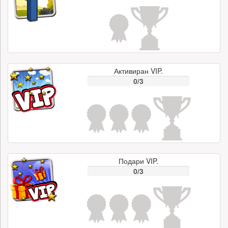
Активиран VIP.
0/3
Подари VIP.
0/3