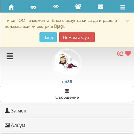
Приятели
Хронология на игри
×
Ти си ГОСТ в момента. Влез в акаунта си за да играеш и
ползваш всички екстри в Djagi.
Активност
Вход
Нямам акаунт
Постижения
62
Подаръците на eri85
Картичките на eri85
Блокирай eri85
eri85
Съобщение
За мен
Албум