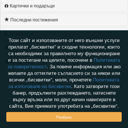
Картички и подаръци
Последни постижения
Моите игри
Този сайт и използваните от него външни услуги
прилагат „бисквитки“ и сходни технологии, които
Хронология на игри
са необходими за правилното му функциониране
и за постигане на целите, посочени в
Политиката
Активност
за поверителност
. За повече информация или ако
желаете да оттеглите съгласието си за някои или
всички „бисквитки“, моля, прочетете
Политиката
за използване на бисквитки
. Като затворите този
банер, продължите разглеждането, натиснете
върху връзка или по друг начин навигирате в
сайта, Вие приемате употребата на „бисквитки“.
Разбрах