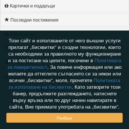
Картички и подаръци
Последни постижения
Моите игри
Този сайт и използваните от него външни услуги
прилагат „бисквитки“ и сходни технологии, които
Хронология на игри
са необходими за правилното му функциониране
и за постигане на целите, посочени в
Политиката
Активност
за поверителност
. За повече информация или ако
желаете да оттеглите съгласието си за някои или
Кой видя профила на dadi02
всички „бисквитки“, моля, прочетете
Политиката
за използване на бисквитки
. Като затворите този
банер, продължите разглеждането, натиснете
върху връзка или по друг начин навигирате в
сайта, Вие приемате употребата на „бисквитки“.
Разбрах