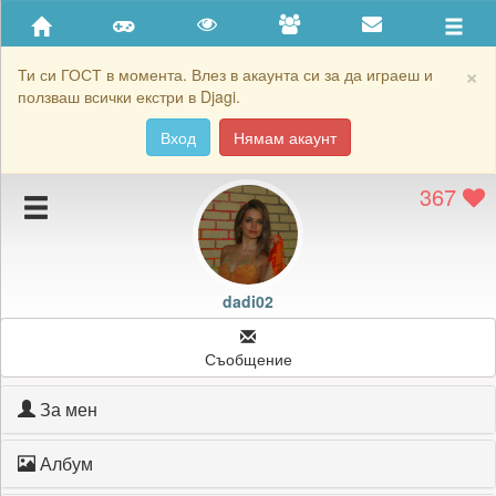
Приятели
Хронология на игри
×
Ти си ГОСТ в момента. Влез в акаунта си за да играеш и
ползваш всички екстри в Djagi.
Активност
Вход
Нямам акаунт
Постижения
367
Подаръците на dadi02
Картичките на dadi02
Блокирай dadi02
dadi02
Съобщение
За мен
Албум