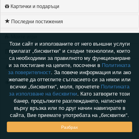
Картички и подаръци
Последни постижения
Моите игри
Този сайт и използваните от него външни услуги
прилагат „бисквитки“ и сходни технологии, които
Хронология на игри
са необходими за правилното му функциониране
и за постигане на целите, посочени в
Политиката
Активност
за поверителност
. За повече информация или ако
желаете да оттеглите съгласието си за някои или
Кой видя профила на eli7272
всички „бисквитки“, моля, прочетете
Политиката
за използване на бисквитки
. Като затворите този
банер, продължите разглеждането, натиснете
върху връзка или по друг начин навигирате в
сайта, Вие приемате употребата на „бисквитки“.
Разбрах