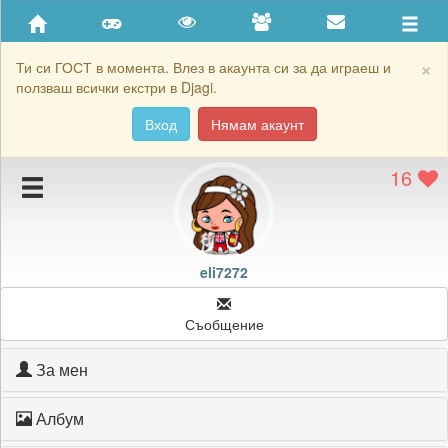
Приятели
Хронология на игри
×
Ти си ГОСТ в момента. Влез в акаунта си за да играеш и
ползваш всички екстри в Djagi.
Активност
Вход
Нямам акаунт
Постижения
16
Подаръците на eli7272
Картичките на eli7272
Блокирай eli7272
eli7272
Съобщение
За мен
Албум