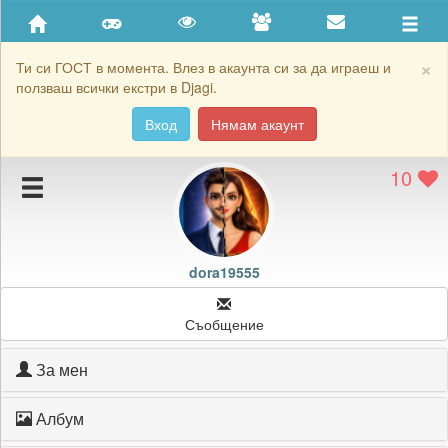
Приятели
Хронология на игри
×
Ти си ГОСТ в момента. Влез в акаунта си за да играеш и
ползваш всички екстри в Djagi.
Активност
Вход
Нямам акаунт
Постижения
10
Подаръците на dora19555
Картичките на dora19555
Блокирай dora19555
dora19555
Съобщение
За мен
Албум