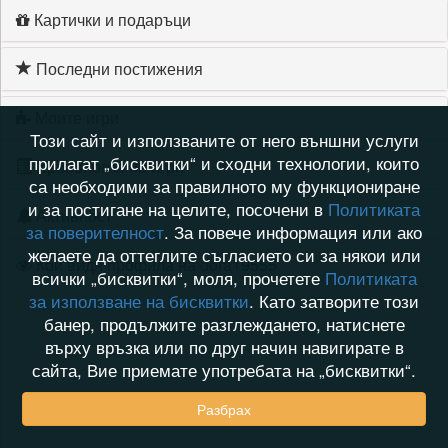
Картички и подаръци
Последни постижения
Моите игри
Този сайт и използваните от него външни услуги
прилагат „бисквитки“ и сходни технологии, които
Хронология на игри
са необходими за правилното му функциониране
и за постигане на целите, посочени в
Политиката
Активност
за поверителност
. За повече информация или ако
желаете да оттеглите съгласието си за някои или
Кой видя профила на dora19555
всички „бисквитки“, моля, прочетете
Политиката
за използване на бисквитки
. Като затворите този
банер, продължите разглеждането, натиснете
върху връзка или по друг начин навигирате в
сайта, Вие приемате употребата на „бисквитки“.
Разбрах