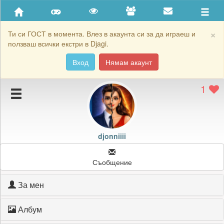
Приятели
Хронология на игри
×
Ти си ГОСТ в момента. Влез в акаунта си за да играеш и
ползваш всички екстри в Djagi.
Активност
Вход
Нямам акаунт
Постижения
1
Подаръците на djonniiii
Картичките на djonniiii
Блокирай djonniiii
djonniiii
Съобщение
За мен
Албум