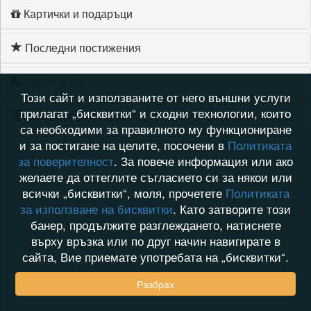
Картички и подаръци
Последни постижения
Моите игри
Този сайт и използваните от него външни услуги
прилагат „бисквитки“ и сходни технологии, които
Хронология на игри
са необходими за правилното му функциониране
и за постигане на целите, посочени в
Политиката
за поверителност
. За повече информация или ако
желаете да оттеглите съгласието си за някои или
всички „бисквитки“, моля, прочетете
Политиката
за използване на бисквитки
. Като затворите този
банер, продължите разглеждането, натиснете
върху връзка или по друг начин навигирате в
сайта, Вие приемате употребата на „бисквитки“.
Разбрах