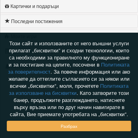
Картички и подаръци
Последни постижения
Моите игри
Този сайт и използваните от него външни услуги
прилагат „бисквитки“ и сходни технологии, които
Хронология на игри
са необходими за правилното му функциониране
и за постигане на целите, посочени в
Политиката
Активност
за поверителност
. За повече информация или ако
желаете да оттеглите съгласието си за някои или
всички „бисквитки“, моля, прочетете
Политиката
за използване на бисквитки
. Като затворите този
банер, продължите разглеждането, натиснете
върху връзка или по друг начин навигирате в
сайта, Вие приемате употребата на „бисквитки“.
Разбрах