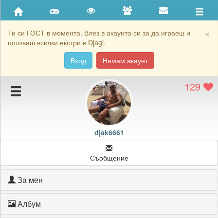
Приятели
Хронология на игри
×
Ти си ГОСТ в момента. Влез в акаунта си за да играеш и
ползваш всички екстри в Djagi.
Активност
Вход
Нямам акаунт
Постижения
129
Подаръците на djak6661
Картичките на djak6661
Блокирай djak6661
djak6661
Съобщение
За мен
Албум