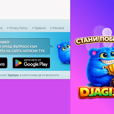
не
Privacy Policy
Правила
Реклама
РАВЕЙ!
О ИМАШ ВЪПРОСИ КЪМ
ИПА НА САЙТА НАТИСНИ ТУК
дмични
Турнири
, в които може да се включите.