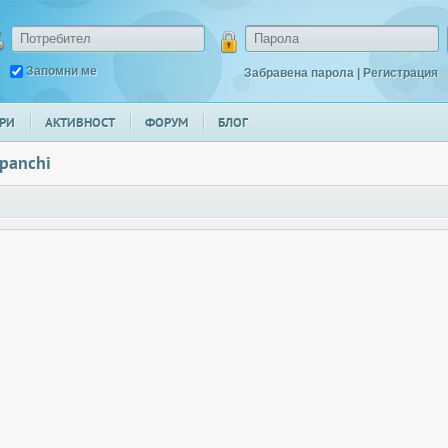
Запомни ме
Забравена парола
|
Регистрация
РИ
АКТИВНОСТ
ФОРУМ
БЛОГ
panchi