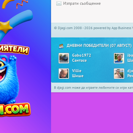
Изпрати съобщение
© Djagi.com 2008 - 2026 powered by App Business 
ДНЕВНИ ПОБЕДИТЕЛИ (07 АВГУСТ)
Gabo1972
ib
Сантасе
Ша
Villie
dj
Шише
Ре
В djagi.com може да играете любимите си игри ка