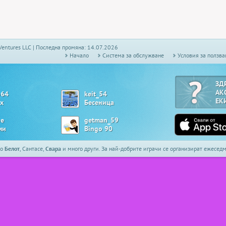
Ventures LLC | Последна промяна: 14.07.2026
Начало
Системa за обслужване
Условия за ползва
ЗД
АК
o64
keit_54
ЕК
х
Бесеница
oe
getman_59
ми
Bingo 90
то
Белот
, Сантасе,
Свара
и много други. За най-добрите играчи се организират ежесе