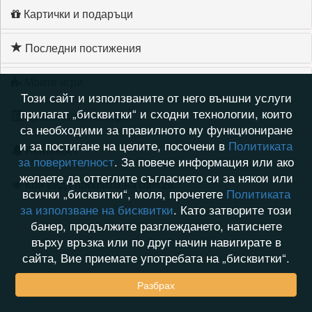
Картички и подаръци
Последни постижения
Моите игри
Този сайт и използваните от него външни услуги
прилагат „бисквитки“ и сходни технологии, които
Хронология на игри
са необходими за правилното му функциониране
и за постигане на целите, посочени в
Политиката
Активност
за поверителност
. За повече информация или ако
желаете да оттеглите съгласието си за някои или
Кой видя профила на dani26
всички „бисквитки“, моля, прочетете
Политиката
за използване на бисквитки
. Като затворите този
банер, продължите разглеждането, натиснете
върху връзка или по друг начин навигирате в
сайта, Вие приемате употребата на „бисквитки“.
Разбрах