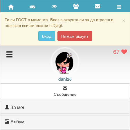
Приятели
Хронология на игри
×
Ти си ГОСТ в момента. Влез в акаунта си за да играеш и
ползваш всички екстри в Djagi.
Активност
Вход
Нямам акаунт
Постижения
67
Подаръците на dani26
Картичките на dani26
Блокирай dani26
dani26
Съобщение
За мен
Албум