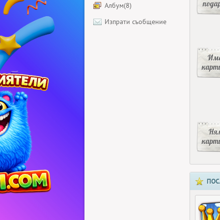
пода
Албум(8)
Изпрати съобщение
Има
карт
Ня
карт
ПОС