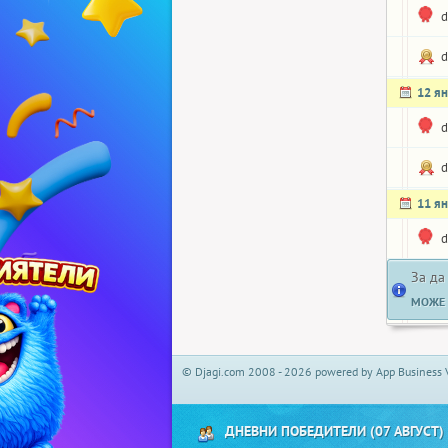
d
d
12 я
d
d
11 я
d
За да
МОЖЕ 
© Djagi.com 2008 - 2026 powered by App Business 
ДНЕВНИ ПОБЕДИТЕЛИ (07 АВГУСТ)