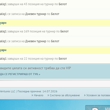
aliq1
завърши на 43 позиция на турнир по
Белот
aliq1
се записа на
Дневен турнир
по
Белот
нуари
aliq1
завърши на 169 позиция на турнир по
Белот
aliq1
се записа на
Дневен турнир
по
Белот
нуари
aliq1
завърши на 22 позиция на турнир по
Белот
 видите цялата си активност трябва да сте VIP
ДА СЕ РЕГИСТРИРАШ ОТ ТУК »
Ventures LLC | Последна промяна: 14.07.2026
Начало
Системa за обслужване
Условия за ползва
ЗД