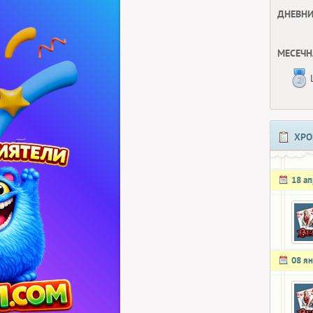
ДНЕВНИ
МЕСЕЧН
ХРО
18 а
08 я