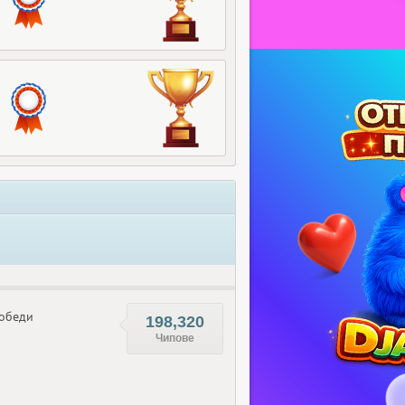
обеди
198,320
Чипове