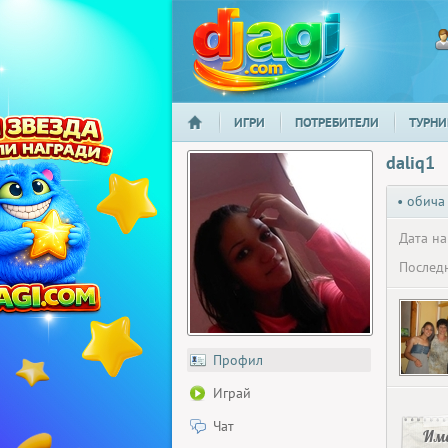
ИГРИ
ПОТРЕБИТЕЛИ
ТУРНИ
НАЧАЛО
djagi.com
daliq1
• обича
Дата на
Последн
Профил
Играй
Чат
Има