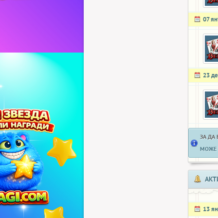
07 я
23 д
ЗА ДА
МОЖЕ 
АКТ
13 я