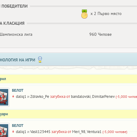
 ПОБЕДИТЕЛИ
x 2 Първо място
А КЛАСАЦИЯ
Шампионска лига
960 Чипове
НОЛОГИЯ НА ИГРИ
прил
БЕЛОТ
daliq1
и
Zdravko_Pe
загубиха от
bandalovski
,
DimitarPenev
(-5,000 чипо
нуари
БЕЛОТ
daliq1
и
Vasil123445
загубиха от
Meri_98
,
Ventura1
(-5,000 чипове)