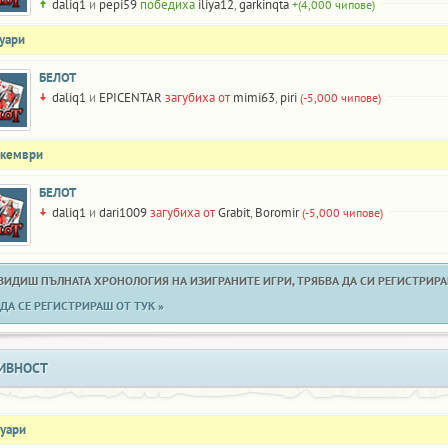
daliq1
и
pepi59
победиха
iliya12
,
garkinqta
+(4,000 чипове)
нуари
БЕЛОТ
daliq1
и
EPICENTAR
загубиха от
mimi63
,
piri
(-5,000 чипове)
екември
БЕЛОТ
daliq1
и
dari1009
загубиха от
Grabit
,
Boromir
(-5,000 чипове)
 ВИДИШ ПЪЛНАТА ХРОНОЛОГИЯ НА ИЗИГРАНИТЕ ИГРИ, ТРЯБВА ДА СИ РЕГИСТРИРАН
ДА СЕ РЕГИСТРИРАШ ОТ ТУК »
ИВНОСТ
нуари