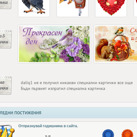
ръка
 5
ички
ма
daliq1 не е получил никакви специални картички все още
ички
Бъди първият изпратил специална картичка
ЛЕДНИ ПОСТИЖЕНИЯ
Отпразнувай годишнина в сайта.
3/3