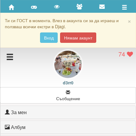
Приятели
Хронология на игри
×
Ти си ГОСТ в момента. Влез в акаунта си за да играеш и
ползваш всички екстри в Djagi.
Активност
Вход
Нямам акаунт
Постижения
74
Подаръците на d3rr0
Картичките на d3rr0
Блокирай d3rr0
d3rr0
Съобщение
За мен
Албум