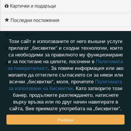
Картички и подаръци
Последни постижения
Моите игри
Този сайт и използваните от него външни услуги
прилагат „бисквитки“ и сходни технологии, които
Хронология на игри
са необходими за правилното му функциониране
и за постигане на целите, посочени в
Политиката
Активност
за поверителност
. За повече информация или ако
желаете да оттеглите съгласието си за някои или
всички „бисквитки“, моля, прочетете
Политиката
за използване на бисквитки
. Като затворите този
банер, продължите разглеждането, натиснете
върху връзка или по друг начин навигирате в
сайта, Вие приемате употребата на „бисквитки“.
Разбрах