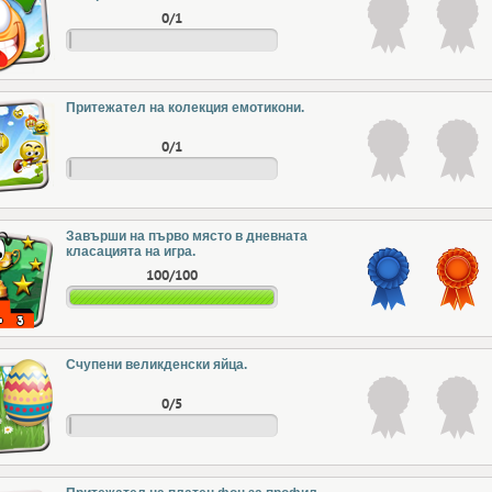
0/1
Притежател на колекция емотикони.
0/1
Завърши на първо място в дневната
класацията на игра.
100/100
Счупени великденски яйца.
0/5