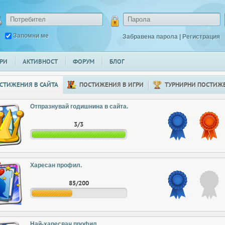
Запомни ме
Забравена парола
|
Регистрация
РИ
АКТИВНОСТ
ФОРУМ
БЛОГ
СТИЖЕНИЯ В САЙТА
ПОСТИЖЕНИЯ В ИГРИ
ТУРНИРНИ ПОСТИЖ
Отпразнувай годишнина в сайта.
3/3
Харесан профил.
85/200
Най-харесван профил.