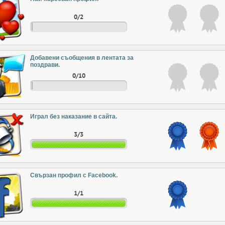
0/2
Добавени съобщения в лентата за
поздрави.
0/10
Играл без наказание в сайта.
3/3
Свързан профил с Facebook.
1/1