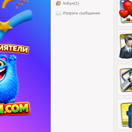
Албум(1)
Изпрати съобщение