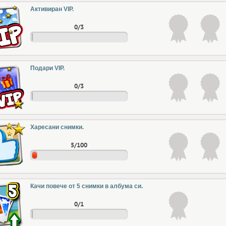
Активиран VIP.
0/3
Подари VIP.
0/3
Харесани снимки.
5/100
Качи повече от 5 снимки в албума си.
0/1