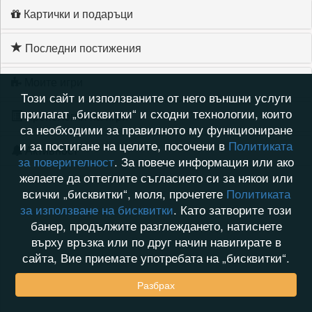
Картички и подаръци
Последни постижения
Моите игри
Този сайт и използваните от него външни услуги
прилагат „бисквитки“ и сходни технологии, които
Хронология на игри
са необходими за правилното му функциониране
и за постигане на целите, посочени в
Политиката
Активност
за поверителност
. За повече информация или ако
желаете да оттеглите съгласието си за някои или
всички „бисквитки“, моля, прочетете
Политиката
за използване на бисквитки
. Като затворите този
банер, продължите разглеждането, натиснете
върху връзка или по друг начин навигирате в
сайта, Вие приемате употребата на „бисквитки“.
Разбрах