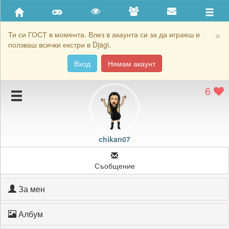
Приятели
Хронология на игри
×
Ти си ГОСТ в момента. Влез в акаунта си за да играеш и
ползваш всички екстри в Djagi.
Активност
Вход
Нямам акаунт
Постижения
6
Подаръците на chikan07
Картичките на chikan07
Блокирай chikan07
chikan07
Съобщение
За мен
Албум