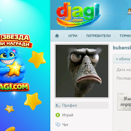
ИГРИ
ПОТРЕБИТЕЛИ
ТУРНИ
НАЧАЛО
djagi.com
bubans
• обича
Дата на
Последн
Има
пода
Профил
Играй
Чат