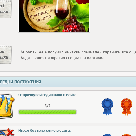
 1
ички
ма
bubanski не е получил никакви специални картички все ощ
ички
Бъди първият изпратил специална картичка
ЛЕДНИ ПОСТИЖЕНИЯ
Отпразнувай годишнина в сайта.
3/3
Играл без наказание в сайта.