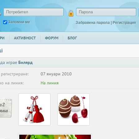
Запомни ме
Забравена парола
|
Регистрация
РИ
АКТИВНОСТ
ФОРУМ
БЛОГ
ki
 да играе
Билярд
 регистриране:
07 януари 2010
о на линия:
На линия
 2
ръка