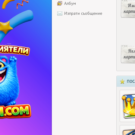
Албум
Има
карт
Изпрати съобщение
Ня
карт
ПОС