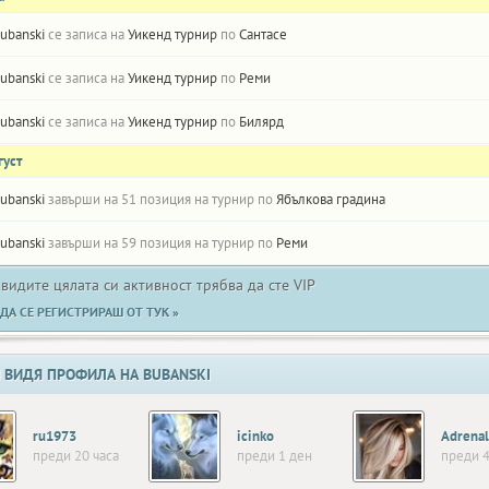
ubanski
се записа на
Уикенд турнир
по
Сантасе
ubanski
се записа на
Уикенд турнир
по
Реми
ubanski
се записа на
Уикенд турнир
по
Билярд
густ
ubanski
завърши на 51 позиция на турнир по
Ябълкова градина
ubanski
завърши на 59 позиция на турнир по
Реми
 видите цялата си активност трябва да сте VIP
ДА СЕ РЕГИСТРИРАШ ОТ ТУК »
 ВИДЯ ПРОФИЛА НА BUBANSKI
ru1973
icinko
Adrenal
преди 20 часа
преди 1 ден
преди 4