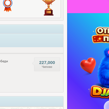
беди
227,000
Чипове