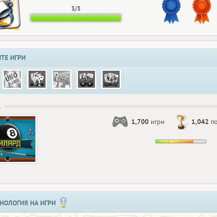
3/3
ТЕ ИГРИ
Д
1,700
игри
1,042
по
НОЛОГИЯ НА ИГРИ