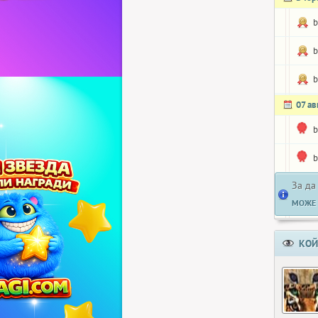
b
b
b
07 ав
b
b
За да
МОЖЕ 
КОЙ