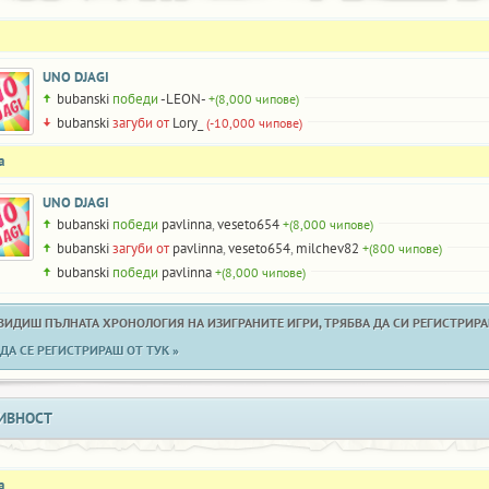
UNO DJAGI
bubanski
победи
-LEON-
+(8,000 чипове)
bubanski
загуби от
Lory_
(-10,000 чипове)
а
UNO DJAGI
bubanski
победи
pavlinna
,
veseto654
+(8,000 чипове)
bubanski
загуби от
pavlinna
,
veseto654
,
milchev82
+(800 чипове)
bubanski
победи
pavlinna
+(8,000 чипове)
 ВИДИШ ПЪЛНАТА ХРОНОЛОГИЯ НА ИЗИГРАНИТЕ ИГРИ, ТРЯБВА ДА СИ РЕГИСТРИРАН
ДА СЕ РЕГИСТРИРАШ ОТ ТУК »
ИВНОСТ
а