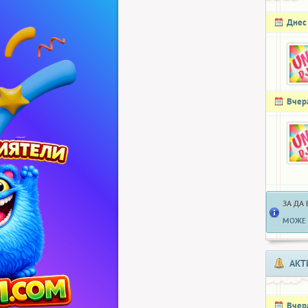
Днес
Вчер
ЗА ДА
МОЖЕ 
АКТ
Вчер