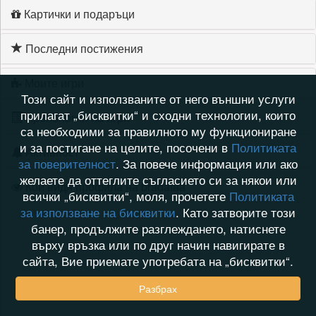
Картички и подаръци
Последни постижения
Моите игри
Този сайт и използваните от него външни услуги
прилагат „бисквитки“ и сходни технологии, които
Хронология на игри
са необходими за правилното му функциониране
и за постигане на целите, посочени в
Политиката
Активност
за поверителност
. За повече информация или ако
желаете да оттеглите съгласието си за някои или
Кой видя профила на bradataa
всички „бисквитки“, моля, прочетете
Политиката
за използване на бисквитки
. Като затворите този
банер, продължите разглеждането, натиснете
върху връзка или по друг начин навигирате в
сайта, Вие приемате употребата на „бисквитки“.
Разбрах