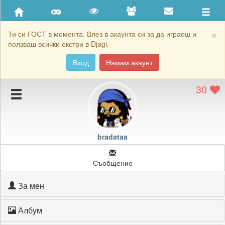
Приятели
Хронология на игри
×
Ти си ГОСТ в момента. Влез в акаунта си за да играеш и
ползваш всички екстри в Djagi.
Активност
Вход
Нямам акаунт
Постижения
30
Подаръците на bradataa
Картичките на bradataa
Блокирай bradataa
bradataa
Съобщение
За мен
Албум