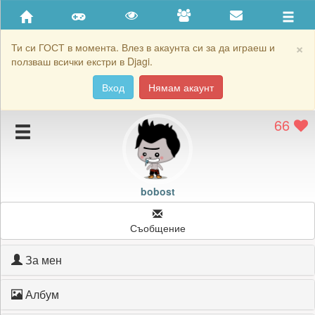
Приятели
Хронология на игри
×
Ти си ГОСТ в момента. Влез в акаунта си за да играеш и
ползваш всички екстри в Djagi.
Активност
Вход
Нямам акаунт
Постижения
66
Подаръците на bobost
Картичките на bobost
Блокирай bobost
bobost
Съобщение
За мен
Албум