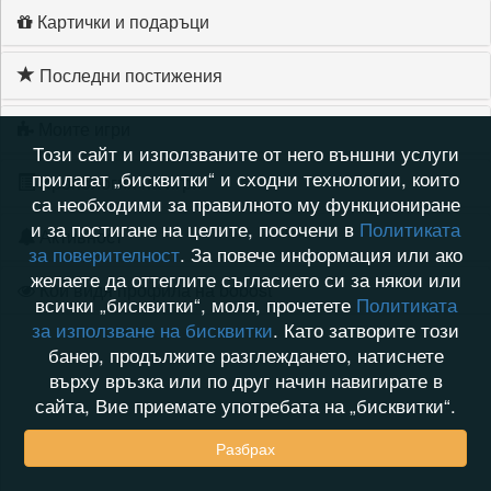
Картички и подаръци
Последни постижения
Моите игри
Този сайт и използваните от него външни услуги
прилагат „бисквитки“ и сходни технологии, които
Хронология на игри
са необходими за правилното му функциониране
и за постигане на целите, посочени в
Политиката
Активност
за поверителност
. За повече информация или ако
желаете да оттеглите съгласието си за някои или
Кой видя профила на bobost
всички „бисквитки“, моля, прочетете
Политиката
за използване на бисквитки
. Като затворите този
банер, продължите разглеждането, натиснете
върху връзка или по друг начин навигирате в
сайта, Вие приемате употребата на „бисквитки“.
Разбрах