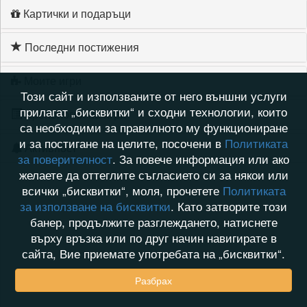
Картички и подаръци
Последни постижения
Моите игри
Този сайт и използваните от него външни услуги
прилагат „бисквитки“ и сходни технологии, които
Хронология на игри
са необходими за правилното му функциониране
и за постигане на целите, посочени в
Политиката
Активност
за поверителност
. За повече информация или ако
желаете да оттеглите съгласието си за някои или
всички „бисквитки“, моля, прочетете
Политиката
за използване на бисквитки
. Като затворите този
банер, продължите разглеждането, натиснете
върху връзка или по друг начин навигирате в
сайта, Вие приемате употребата на „бисквитки“.
Разбрах