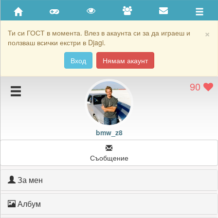
Приятели
Хронология на игри
×
Ти си ГОСТ в момента. Влез в акаунта си за да играеш и
ползваш всички екстри в Djagi.
Активност
Вход
Нямам акаунт
Постижения
90
Подаръците на bmw_z8
Картичките на bmw_z8
Блокирай bmw_z8
bmw_z8
Съобщение
За мен
Албум