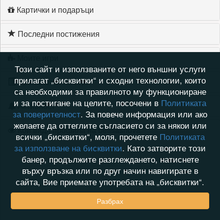
Картички и подаръци
Последни постижения
Моите игри
Този сайт и използваните от него външни услуги
прилагат „бисквитки“ и сходни технологии, които
Хронология на игри
са необходими за правилното му функциониране
и за постигане на целите, посочени в
Политиката
Активност
за поверителност
. За повече информация или ако
желаете да оттеглите съгласието си за някои или
Кой видя профила на betisashova
всички „бисквитки“, моля, прочетете
Политиката
за използване на бисквитки
. Като затворите този
банер, продължите разглеждането, натиснете
върху връзка или по друг начин навигирате в
сайта, Вие приемате употребата на „бисквитки“.
Разбрах