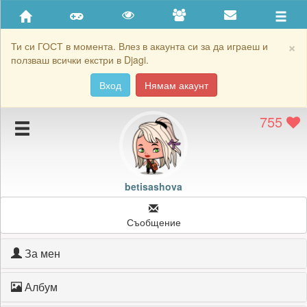
Приятели
Хронология на игри
×
Ти си ГОСТ в момента. Влез в акаунта си за да играеш и
ползваш всички екстри в Djagi.
Активност
Вход
Нямам акаунт
Постижения
755
Подаръците на betisashova
Картичките на betisashova
Блокирай betisashova
betisashova
Съобщение
За мен
Албум