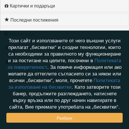
Картички и подаръци
Последни постижения
Моите игри
Този сайт и използваните от него външни услуги
прилагат „бисквитки“ и сходни технологии, които
Хронология на игри
са необходими за правилното му функциониране
и за постигане на целите, посочени в
Политиката
Активност
за поверителност
. За повече информация или ако
желаете да оттеглите съгласието си за някои или
всички „бисквитки“, моля, прочетете
Политиката
за използване на бисквитки
. Като затворите този
банер, продължите разглеждането, натиснете
върху връзка или по друг начин навигирате в
сайта, Вие приемате употребата на „бисквитки“.
Разбрах