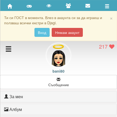
Приятели
Хронология на игри
×
Ти си ГОСТ в момента. Влез в акаунта си за да играеш и
ползваш всички екстри в Djagi.
Активност
Вход
Нямам акаунт
Постижения
217
Подаръците на bani80
Картичките на bani80
Блокирай bani80
bani80
Съобщение
За мен
Албум