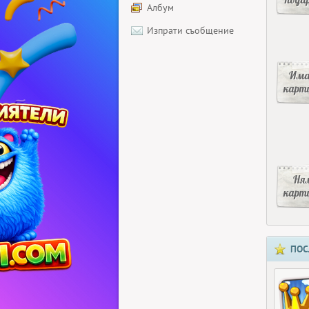
Албум
Изпрати съобщение
Има
карт
Ня
карт
ПОС