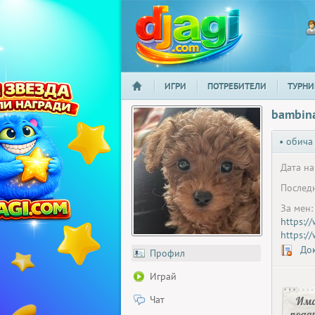
ИГРИ
ПОТРЕБИТЕЛИ
ТУРНИ
НАЧАЛО
djagi.com
bambin
• обича
Дата на
Последн
За мен:
https:/
https:
Док
Профил
Играй
Чат
Има
пода