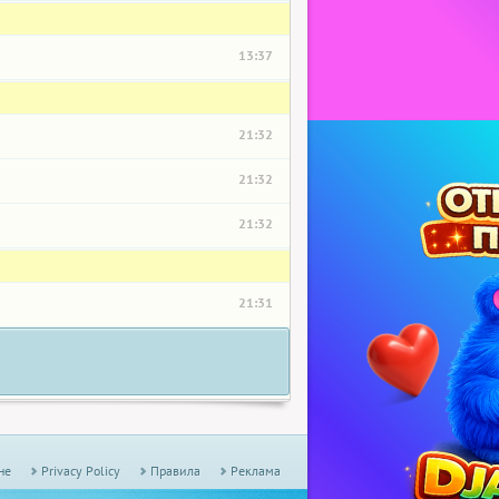
13:37
21:32
21:32
21:32
21:31
не
Privacy Policy
Правила
Реклама