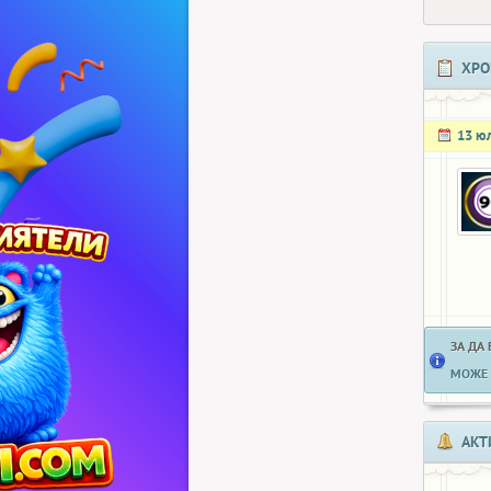
ХРО
13 ю
ЗА ДА
МОЖЕ 
АКТ