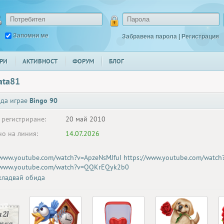
Запомни ме
Забравена парола
|
Регистрация
РИ
АКТИВНОСТ
ФОРУМ
БЛОГ
ata81
 да играе
Bingo 90
 регистриране:
20 май 2010
о на линия:
14.07.2026
/www.youtube.com/watch?v=ApzeNsMJfuI
https://www.youtube.com/watc
//www.youtube.com/watch?v=QQKrEQyk2b0
ладвай обида
 21
ръка