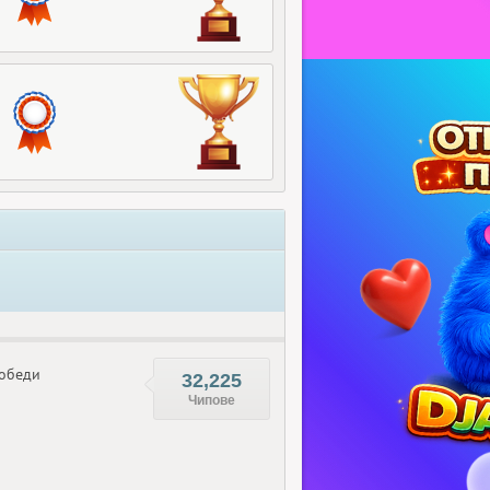
обеди
32,225
Чипове