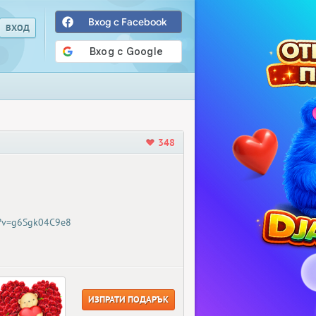
Вход с Facebook
348
h?v=g6Sgk04C9e8
ИЗПРАТИ ПОДАРЪК