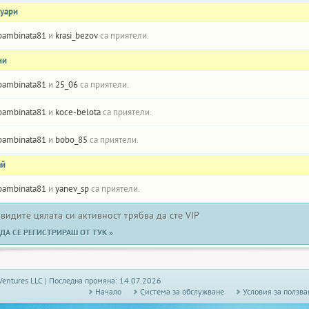
нуари
bambinata81
и
krasi_bezov
са приятели.
ни
bambinata81
и
25_06
са приятели.
bambinata81
и
koce-belota
са приятели.
bambinata81
и
bobo_85
са приятели.
ай
bambinata81
и
yanev_sp
са приятели.
 видите цялата си активност трябва да сте VIP
ДА СЕ РЕГИСТРИРАШ ОТ ТУК »
Ventures LLC | Последна промяна: 14.07.2026
Начало
Системa за обслужване
Условия за ползва