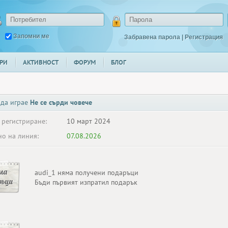
Запомни ме
Забравена парола
|
Регистрация
РИ
АКТИВНОСТ
ФОРУМ
БЛОГ
 да играе
Не се сърди човече
 регистриране:
10 март 2024
о на линия:
07.08.2026
ма
audi_1 няма получени подаръци
ръци
Бъди първият изпратил подарък