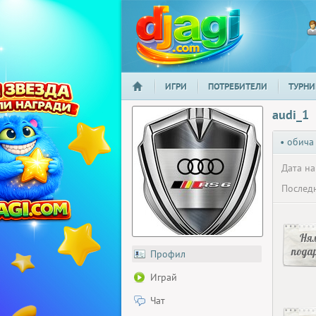
ИГРИ
ПОТРЕБИТЕЛИ
ТУРНИ
НАЧАЛО
djagi.com
audi_1
• обича
Дата на
Последн
Ня
пода
Профил
Играй
Чат