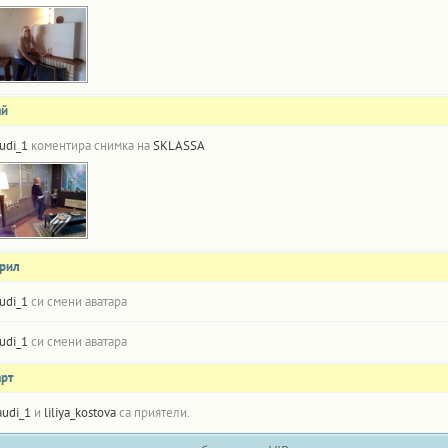
ай
udi_1
коментира снимка на
SKLASSA
прил
udi_1
си смени аватара
udi_1
си смени аватара
арт
audi_1
и
liliya_kostova
са приятели.