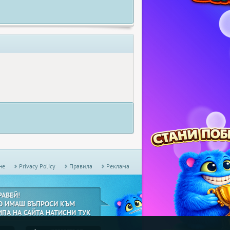
не
Privacy Policy
Правила
Реклама
РАВЕЙ!
О ИМАШ ВЪПРОСИ КЪМ
ИПА НА САЙТА НАТИСНИ ТУК