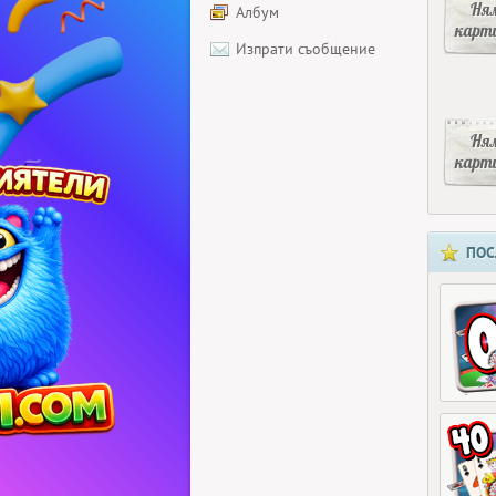
Ня
Албум
карт
Изпрати съобщение
Ня
карт
ПОС