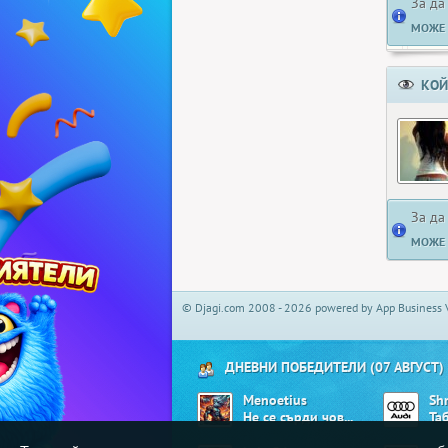
За да
МОЖЕ 
КОЙ
За да
МОЖЕ 
© Djagi.com 2008 - 2026 powered by App Business 
ДНЕВНИ ПОБЕДИТЕЛИ (07 АВГУСТ)
Menoetius
Sh
Не се сърди човече
Та