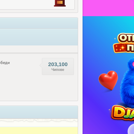
беди
203,100
Чипове