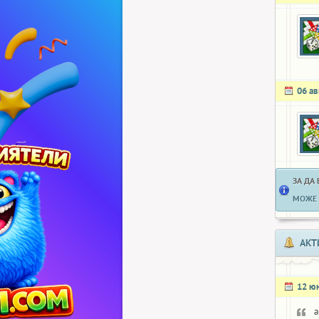
06 ав
ЗА ДА
МОЖЕ 
АКТ
12 ю
a