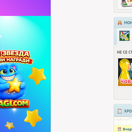
МОИ
НЕ СЕ 
ХРО
Вчер