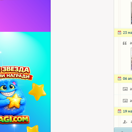
23 м
a
06 а
a
a
19 м