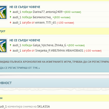
НЕ СЕ СЪРДИ ЧОВЕЧЕ
audi_1
победи
Darina77
,
antoniq2409
+(800 чипове)
audi_1
победи
Безмилостна_
+(800 чипове)
audi_1
загуби от
emiem
,
TITI_65
(-100 чипове)
густ
НЕ СЕ СЪРДИ ЧОВЕЧЕ
audi_1
победи
Galya_Vylcheva
,
Zhivka_G
+(800 чипове)
audi_1
загуби от
Snejanka_P
,
ИВЕЛИНА ИВАНОВА01
(-100 чипове)
 ВИДИШ ПЪЛНАТА ХРОНОЛОГИЯ НА ИЗИГРАНИТЕ ИГРИ, ТРЯБВА ДА СИ РЕГИСТРИРАН
ДА СЕ РЕГИСТРИРАШ ОТ ТУК »
ИВНОСТ
ни
udi_1
коментира снимка на
SKLASSA