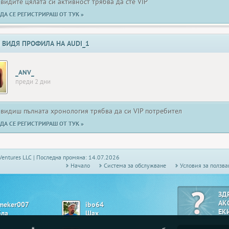
 видите цялата си активност трябва да сте VIP
ДА СЕ РЕГИСТРИРАШ ОТ ТУК »
 ВИДЯ ПРОФИЛА НА AUDI_1
_ANV_
преди 2 дни
 видиш пълната хронология трябва да си VIP потребител
ДА СЕ РЕГИСТРИРАШ ОТ ТУК »
Ventures LLC | Последна промяна: 14.07.2026
Начало
Системa за обслужване
Условия за ползва
ЗД
АК
meker007
ibo64
ЕК
бла
Шах