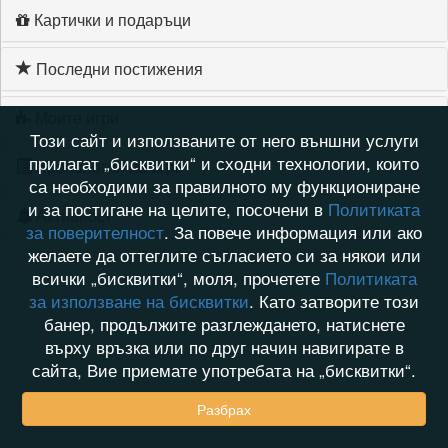
Картички и подаръци
Последни постижения
Моите игри
Този сайт и използваните от него външни услуги
прилагат „бисквитки“ и сходни технологии, които
Хронология на игри
са необходими за правилното му функциониране
и за постигане на целите, посочени в
Политиката
Активност
за поверителност
. За повече информация или ако
желаете да оттеглите съгласието си за някои или
всички „бисквитки“, моля, прочетете
Политиката
за използване на бисквитки
. Като затворите този
банер, продължите разглеждането, натиснете
върху връзка или по друг начин навигирате в
сайта, Вие приемате употребата на „бисквитки“.
Разбрах