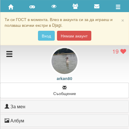
Приятели
Хронология на игри
×
Ти си ГОСТ в момента. Влез в акаунта си за да играеш и
ползваш всички екстри в Djagi.
Активност
Вход
Нямам акаунт
Постижения
19
Подаръците на arkan80
Картичките на arkan80
Блокирай arkan80
arkan80
Съобщение
За мен
Албум