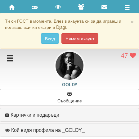
Приятели
Хронология на игри
×
Ти си ГОСТ в момента. Влез в акаунта си за да играеш и
ползваш всички екстри в Djagi.
Активност
Вход
Нямам акаунт
Постижения
47
Подаръците на _GOLDY_
Картичките на _GOLDY_
Блокирай _GOLDY_
_GOLDY_
Съобщение
Картички и подаръци
Кой видя профила на _GOLDY_