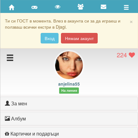
Приятели
Хронология на игри
×
Ти си ГОСТ в момента. Влез в акаунта си за да играеш и
ползваш всички екстри в Djagi.
Активност
Вход
Нямам акаунт
Постижения
224
Подаръците на anjelina55
Картичките на anjelina55
Блокирай anjelina55
anjelina55
На линия
За мен
Албум
Картички и подаръци