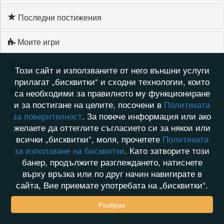
Последни постижения
Моите игри
Хронология на игри
Този сайт и използваните от него външни услуги
прилагат „бисквитки“ и сходни технологии, които
Активност
са необходими за правилното му функциониране
и за постигане на целите, посочени в
Политиката
Кой видя профила на anjelina55
за поверителност
. За повече информация или ако
желаете да оттеглите съгласието си за някои или
всички „бисквитки“, моля, прочетете
Политиката
за използване на бисквитки
. Като затворите този
банер, продължите разглеждането, натиснете
върху връзка или по друг начин навигирате в
сайта, Вие приемате употребата на „бисквитки“.
Разбрах