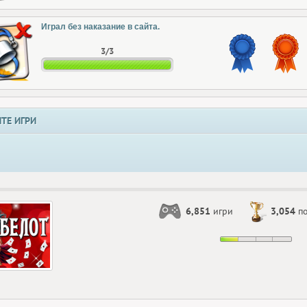
Играл без наказание в сайта.
3/3
ТЕ ИГРИ
6,851
игри
3,054
по