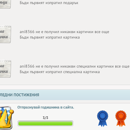
ръци
Бъди първият изпратил подарък
ма
ani8366 не е получил никакви картички все още
ички
Бъди първият изпратил картичка
ма
ani8366 не е получил никакви специални картички все още
ички
Бъди първият изпратил специална картичка
ЛЕДНИ ПОСТИЖЕНИЯ
Отпразнувай годишнина в сайта.
3/3