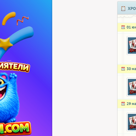
ХРО
01 ю
30 м
29 м