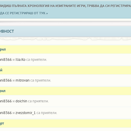
 ВИДИШ ПЪЛНАТА ХРОНОЛОГИЯ НА ИЗИГРАНИТЕ ИГРИ, ТРЯБВА ДА СИ РЕГИСТРИРАН
ДА СЕ РЕГИСТРИРАШ ОТ ТУК »
ИВНОСТ
прил
ani8366
и
Ilia.Ko
са приятели.
ай
ani8366
и
mitrovan
са приятели.
прил
ani8366
и
doichin
са приятели.
ani8366
и
zvezdomir_1
са приятели.
арт