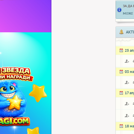
ЗА ДА
МОЖЕ 
АКТ
25 а
03 м
17 а
18 м