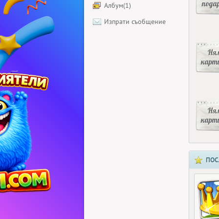
пода
Албум(1)
Изпрати съобщение
Ня
карт
Ня
карт
ПОС