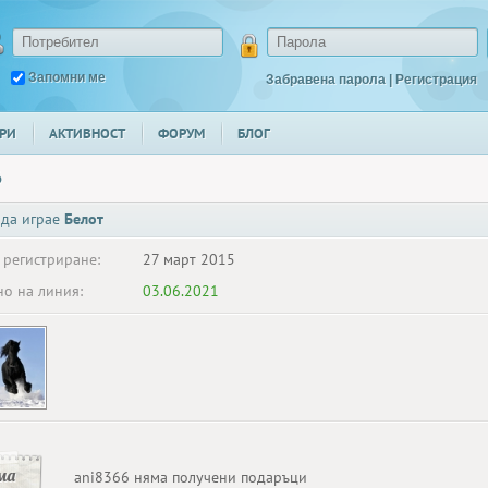
Запомни ме
Забравена парола
|
Регистрация
РИ
АКТИВНОСТ
ФОРУМ
БЛОГ
6
 да играе
Белот
 регистриране:
27 март 2015
о на линия:
03.06.2021
ма
ani8366 няма получени подаръци