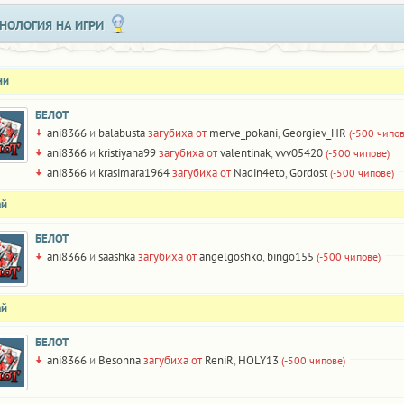
НОЛОГИЯ НА ИГРИ
ни
БЕЛОТ
ani8366
и
balabusta
загубиха от
merve_pokani
,
Georgiev_HR
(-500 чипов
ani8366
и
kristiyana99
загубиха от
valentinak
,
vvv05420
(-500 чипове)
ani8366
и
krasimara1964
загубиха от
Nadin4eto
,
Gordost
(-500 чипове)
ай
БЕЛОТ
ani8366
и
saashka
загубиха от
angelgoshko
,
bingo155
(-500 чипове)
ай
БЕЛОТ
ani8366
и
Besonna
загубиха от
ReniR
,
HOLY13
(-500 чипове)