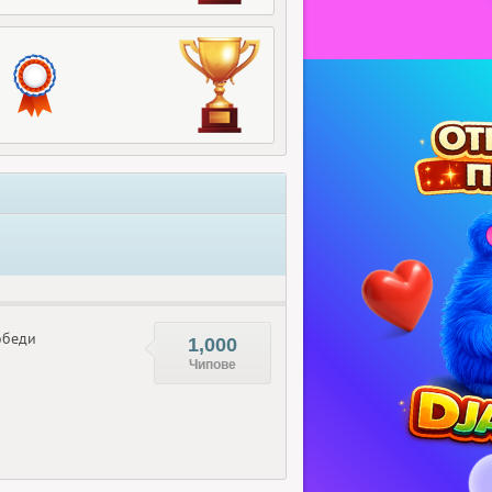
беди
1,000
Чипове