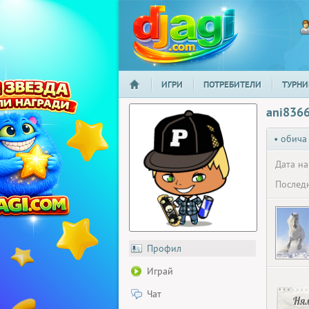
ИГРИ
ПОТРЕБИТЕЛИ
ТУРНИ
НАЧАЛО
djagi.com
ani836
• обича
Дата на
Последн
Профил
Играй
Чат
Ня