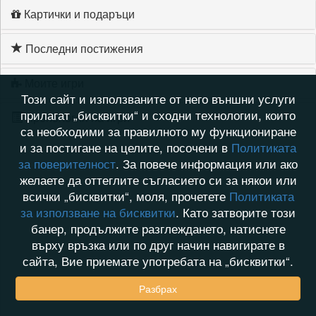
Картички и подаръци
Последни постижения
Моите игри
Този сайт и използваните от него външни услуги
прилагат „бисквитки“ и сходни технологии, които
Хронология на игри
са необходими за правилното му функциониране
и за постигане на целите, посочени в
Политиката
за поверителност
. За повече информация или ако
желаете да оттеглите съгласието си за някои или
всички „бисквитки“, моля, прочетете
Политиката
за използване на бисквитки
. Като затворите този
банер, продължите разглеждането, натиснете
върху връзка или по друг начин навигирате в
сайта, Вие приемате употребата на „бисквитки“.
Разбрах