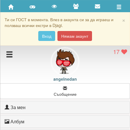
Приятели
Хронология на игри
×
Ти си ГОСТ в момента. Влез в акаунта си за да играеш и
ползваш всички екстри в Djagi.
Активност
Вход
Нямам акаунт
Постижения
17
Подаръците на angelnedan
Картичките на angelnedan
Блокирай angelnedan
angelnedan
Съобщение
За мен
Албум