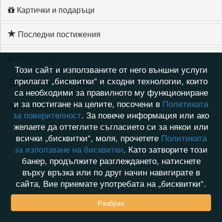
Картички и подаръци
Последни постижения
Моите игри
Този сайт и използваните от него външни услуги
прилагат „бисквитки“ и сходни технологии, които
Хронология на игри
са необходими за правилното му функциониране
и за постигане на целите, посочени в
Политиката
Активност
за поверителност
. За повече информация или ако
желаете да оттеглите съгласието си за някои или
всички „бисквитки“, моля, прочетете
Политиката
за използване на бисквитки
. Като затворите този
банер, продължите разглеждането, натиснете
върху връзка или по друг начин навигирате в
сайта, Вие приемате употребата на „бисквитки“.
Разбрах