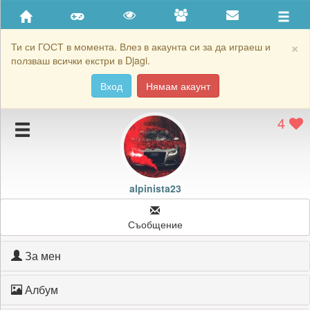
Приятели
Хронология на игри
×
Ти си ГОСТ в момента. Влез в акаунта си за да играеш и
ползваш всички екстри в Djagi.
Активност
Вход
Нямам акаунт
Постижения
4
Подаръците на alpinista23
Картичките на alpinista23
Блокирай alpinista23
alpinista23
Съобщение
За мен
Албум