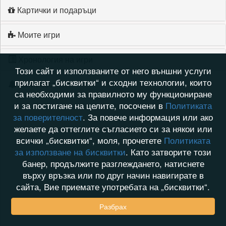
Картички и подаръци
Моите игри
Хронология на игри
Този сайт и използваните от него външни услуги
прилагат „бисквитки“ и сходни технологии, които
Активност
са необходими за правилното му функциониране
и за постигане на целите, посочени в
Политиката
за поверителност
. За повече информация или ако
желаете да оттеглите съгласието си за някои или
всички „бисквитки“, моля, прочетете
Политиката
за използване на бисквитки
. Като затворите този
банер, продължите разглеждането, натиснете
върху връзка или по друг начин навигирате в
сайта, Вие приемате употребата на „бисквитки“.
Разбрах