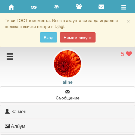
Приятели
Хронология на игри
×
Ти си ГОСТ в момента. Влез в акаунта си за да играеш и
ползваш всички екстри в Djagi.
Активност
Вход
Нямам акаунт
Постижения
5
Подаръците на aline
Картичките на aline
Блокирай aline
aline
Съобщение
За мен
Албум