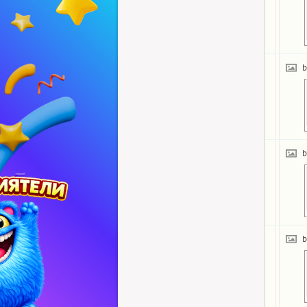
b
b
b