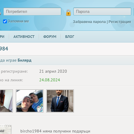
Запомни ме
Забравена парола
|
Регистрация
РИ
АКТИВНОСТ
ФОРУМ
БЛОГ
1984
 да играе
Билярд
 регистриране:
21 април 2020
о на линия:
24.08.2024
ма
bircho1984 няма получени подаръци