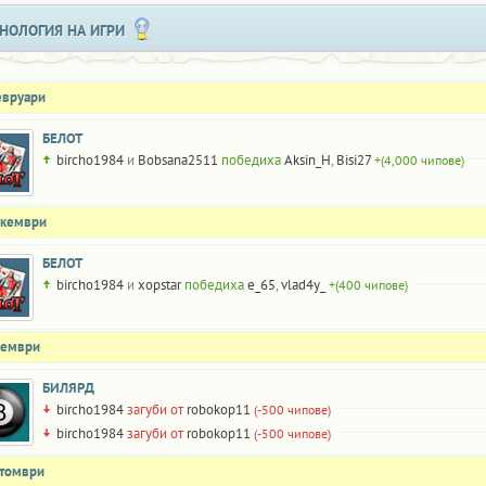
НОЛОГИЯ НА ИГРИ
евруари
БЕЛОТ
bircho1984
и
Bobsana2511
победиха
Aksin_H
,
Bisi27
+(4,000 чипове)
екември
БЕЛОТ
bircho1984
и
xopstar
победиха
e_65
,
vlad4y_
+(400 чипове)
оември
БИЛЯРД
bircho1984
загуби от
robokop11
(-500 чипове)
bircho1984
загуби от
robokop11
(-500 чипове)
ктомври