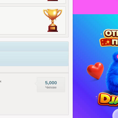
и
5,000
Чипове