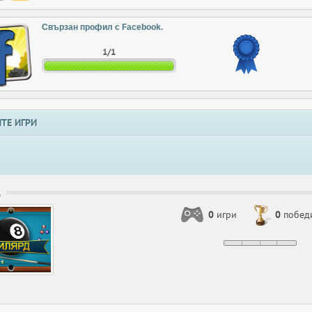
Свързан профил с Facebook.
1/1
ТЕ ИГРИ
Д
0
игри
0
побед