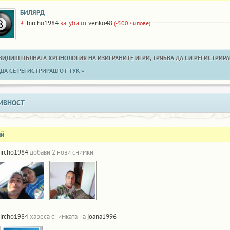
БИЛЯРД
bircho1984
загуби от
venko48
(-500 чипове)
 ВИДИШ ПЪЛНАТА ХРОНОЛОГИЯ НА ИЗИГРАНИТЕ ИГРИ, ТРЯБВА ДА СИ РЕГИСТРИРАН
ДА СЕ РЕГИСТРИРАШ ОТ ТУК »
ИВНОСТ
ай
ircho1984
добави 2 нови снимки
ircho1984
хареса снимката на
joana1996