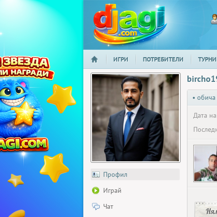
ИГРИ
ПОТРЕБИТЕЛИ
ТУРНИ
НАЧАЛО
djagi.com
bircho
• обича
Дата на
Последн
Профил
Играй
Чат
Ня