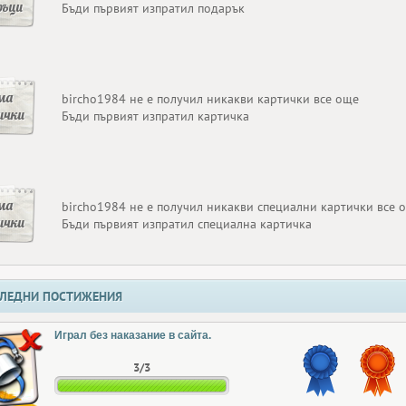
ръци
Бъди първият изпратил подарък
ма
bircho1984 не е получил никакви картички все още
ички
Бъди първият изпратил картичка
ма
bircho1984 не е получил никакви специални картички все 
ички
Бъди първият изпратил специална картичка
ЛЕДНИ ПОСТИЖЕНИЯ
Играл без наказание в сайта.
3/3