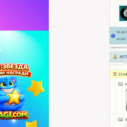
ЗА ДА
МОЖЕ 
АКТ
12 м
b
b