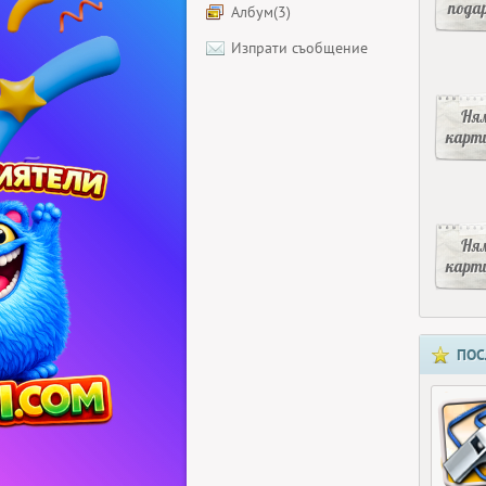
пода
Албум(3)
Изпрати съобщение
Ня
карт
Ня
карт
ПОС