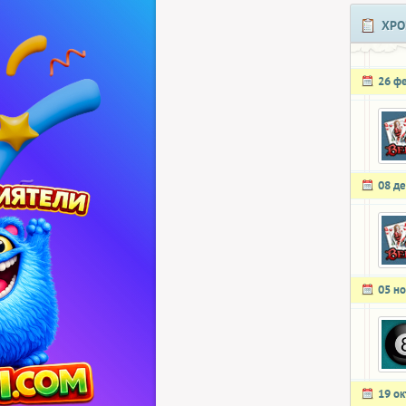
ХРО
26 ф
08 д
05 н
19 о