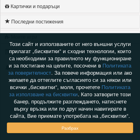
Картички и подаръци
Последни постижения
Моите игри
Този сайт и използваните от него външни услуги
прилагат „бисквитки“ и сходни технологии, които
Хронология на игри
са необходими за правилното му функциониране
и за постигане на целите, посочени в
Политиката
Активност
за поверителност
. За повече информация или ако
желаете да оттеглите съгласието си за някои или
всички „бисквитки“, моля, прочетете
Политиката
за използване на бисквитки
. Като затворите този
банер, продължите разглеждането, натиснете
върху връзка или по друг начин навигирате в
сайта, Вие приемате употребата на „бисквитки“.
Разбрах