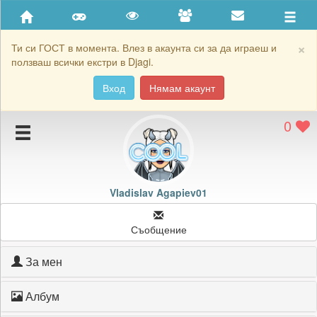
Приятели
Хронология на игри
×
Ти си ГОСТ в момента. Влез в акаунта си за да играеш и
ползваш всички екстри в Djagi.
Активност
Вход
Нямам акаунт
Постижения
0
Подаръците на Vladislav Agapiev01
Картичките на Vladislav Agapiev01
Блокирай Vladislav Agapiev01
Vladislav Agapiev01
Съобщение
За мен
Албум