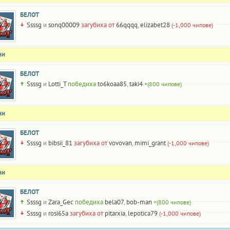
БЕЛОТ
Ssssg
и
sonq00009
загубиха от
66qqqq
,
elizabet28
(-1,000 чипове)
ни
БЕЛОТ
Ssssg
и
Lotti_T
победиха
to6koaa85
,
taki4
+(800 чипове)
ни
БЕЛОТ
Ssssg
и
bibsii_81
загубиха от
vovovan
,
mimi_grant
(-1,000 чипове)
ни
БЕЛОТ
Ssssg
и
Zara_Gec
победиха
bela07
,
bob-man
+(800 чипове)
Ssssg
и
rosi65a
загубиха от
pitarxia
,
lepotica79
(-1,000 чипове)