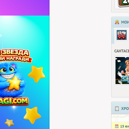
МОИ
САНТАС
ХРО
15 ю