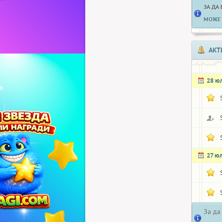
ЗА ДА
МОЖЕ 
АКТ
28 ю
27 ю
За да