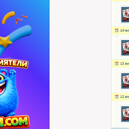
14 ю
13 ю
12 ю