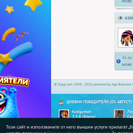
МОЖЕ 
КОЙ
За да
МОЖЕ 
© Djagi.com 2008 - 2026 powered by App Business 
ДНЕВНИ ПОБЕДИТЕЛИ (05 АВГУСТ)
Kodgaman
Ло
3.5.8 (блато)
Св
Този сайт и използваните от него външни услуги прилагат 
ulian83
Mi
Не се Сърди
Bi