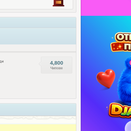
ди
4,800
Чипове