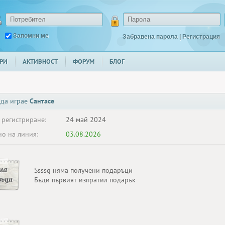
Запомни ме
Забравена парола
|
Регистрация
РИ
АКТИВНОСТ
ФОРУМ
БЛОГ
 да играе
Сантасе
 регистриране:
24 май 2024
о на линия:
03.08.2026
ма
Ssssg няма получени подаръци
ръци
Бъди първият изпратил подарък