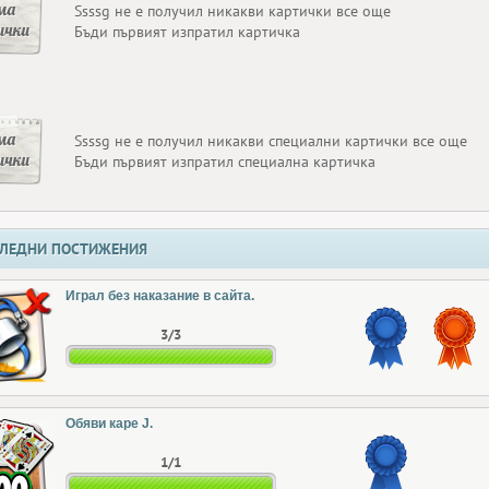
ма
Ssssg не е получил никакви картички все още
ички
Бъди първият изпратил картичка
ма
Ssssg не е получил никакви специални картички все още
ички
Бъди първият изпратил специална картичка
ЛЕДНИ ПОСТИЖЕНИЯ
Играл без наказание в сайта.
3/3
Обяви каре J.
1/1