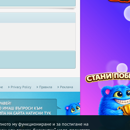
не
Privacy Policy
Правила
Реклама
РАВЕЙ!
О ИМАШ ВЪПРОСИ КЪМ
ИПА НА САЙТА НАТИСНИ ТУК
илното му функциониране и за постигане на