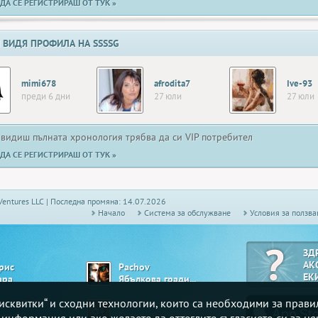
ДА СЕ РЕГИСТРИРАШ ОТ ТУК »
 ВИДЯ ПРОФИЛА НА SSSSG
mimi678
afrodita7
Ive-93
преди 6 дни
27 юли
27 юли
 видиш пълната хронология трябва да си VIP потребител
ДА СЕ РЕГИСТРИРАШ ОТ ТУК »
Ventures LLC | Последна промяна: 14.07.2026
Начало
Системa за обслужване
Условия за ползва
ЗД
АК
рис
Pachov
ЕК
ара
Ябълкова градина
„бисквитки“ и сходни технологии, които са необходими за прав
taka1979
bandalovski
ngo 90
Белот - Висша лига