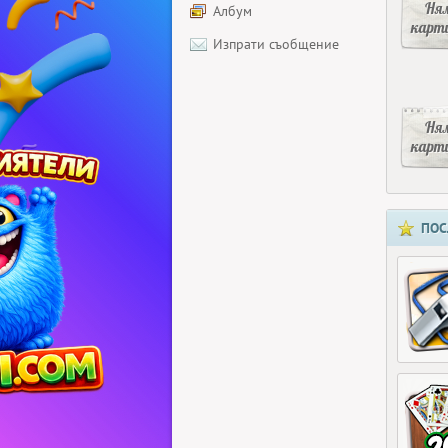
Ня
Албум
карт
Изпрати съобщение
Ня
карт
ПОС