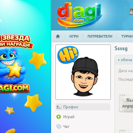
ИГРИ
ПОТРЕБИТЕЛИ
ТУРНИ
НАЧАЛО
djagi.com
Ssssg
• обича
Дата на
Последн
Ня
пода
Профил
Играй
Чат