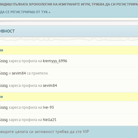
 ВИДИШ ПЪЛНАТА ХРОНОЛОГИЯ НА ИЗИГРАНИТЕ ИГРИ, ТРЯБВА ДА СИ РЕГИСТРИРАН
ДА СЕ РЕГИСТРИРАШ ОТ ТУК »
ИВНОСТ
ли
Ssssg
хареса профила на
kremyyy_6996
Ssssg
и
sevim84
са приятели.
Ssssg
хареса профила на
sevim84
ли
Ssssg
хареса профила на
Ive-93
Ssssg
хареса профила на
Nella25
 видите цялата си активност трябва да сте VIP