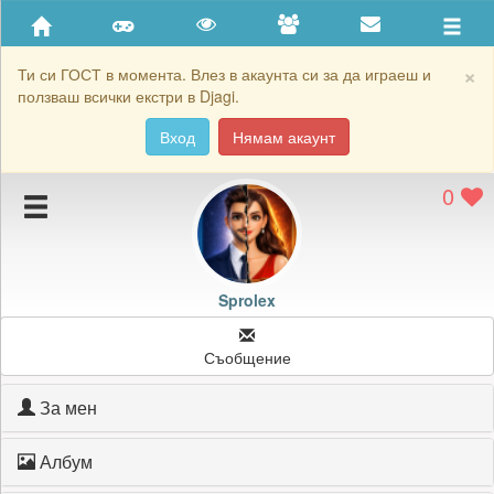
Приятели
Хронология на игри
×
Ти си ГОСТ в момента. Влез в акаунта си за да играеш и
ползваш всички екстри в Djagi.
Активност
Вход
Нямам акаунт
Постижения
0
Подаръците на Sprolex
Картичките на Sprolex
Блокирай Sprolex
Sprolex
Съобщение
За мен
Албум