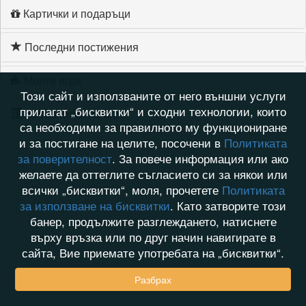
Картички и подаръци
Последни постижения
Моите игри
Този сайт и използваните от него външни услуги
прилагат „бисквитки“ и сходни технологии, които
Хронология на игри
са необходими за правилното му функциониране
и за постигане на целите, посочени в
Политиката
за поверителност
. За повече информация или ако
желаете да оттеглите съгласието си за някои или
всички „бисквитки“, моля, прочетете
Политиката
за използване на бисквитки
. Като затворите този
банер, продължите разглеждането, натиснете
върху връзка или по друг начин навигирате в
сайта, Вие приемате употребата на „бисквитки“.
Разбрах