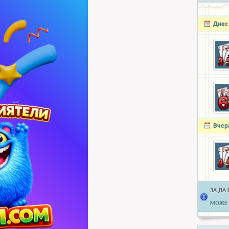
Днес
Вчер
ЗА ДА
МОЖЕ 