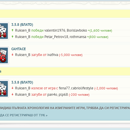
3.5.8 (БЛАТО)
Ruksen_B
победи
valentin1976
,
Borislavboko
+(1,600 чипове)
Ruksen_B
победи
Petar_Petrov18
,
rothmansa
+(800 чипове)
САНТАСЕ
Ruksen_B
загуби от
iva9iva
(-5,000 чипове)
а
3.5.8 (БЛАТО)
Ruksen_B
излезе от игра с
fena77
,
cabriolifestyle
(-2,000 чипове)
Ruksen_B
загуби от
pan4o
,
plp68
(-200 чипове)
 ВИДИШ ПЪЛНАТА ХРОНОЛОГИЯ НА ИЗИГРАНИТЕ ИГРИ, ТРЯБВА ДА СИ РЕГИСТРИРАН
ДА СЕ РЕГИСТРИРАШ ОТ ТУК »