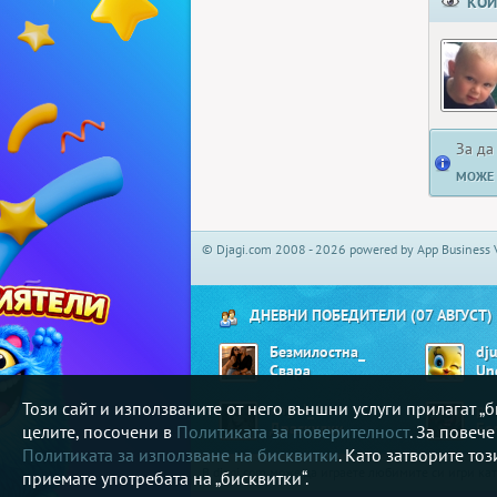
КОЙ
За да
МОЖЕ 
© Djagi.com 2008 - 2026 powered by App Business 
ДНЕВНИ ПОБЕДИТЕЛИ (07 АВГУСТ)
Безмилостна_
dju
Свара
Un
Този сайт и използваните от него външни услуги прилагат 
angel_6
po
Драскулки
целите, посочени в
Политиката за поверителност
. За повеч
Политиката за използване на бисквитки
. Като затворите то
В djagi.com може да играете любимите си игри ка
приемате употребата на „бисквитки“.