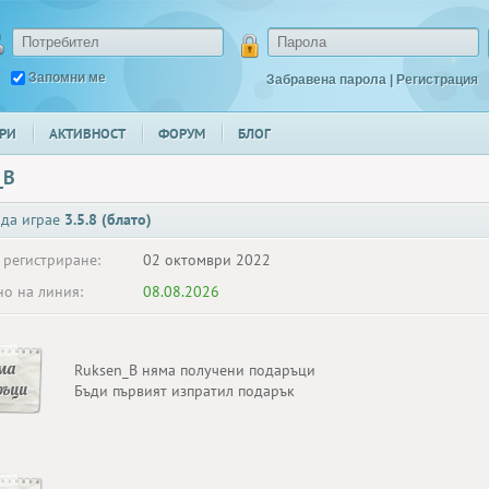
Запомни ме
Забравена парола
|
Регистрация
РИ
АКТИВНОСТ
ФОРУМ
БЛОГ
_B
 да играе
3.5.8 (блато)
 регистриране:
02 октомври 2022
о на линия:
08.08.2026
ма
Ruksen_B няма получени подаръци
ръци
Бъди първият изпратил подарък