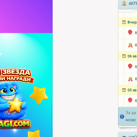
АКТ
Вчер
R
R
06 ав
R
R
05 ав
R
За да
МОЖЕ 