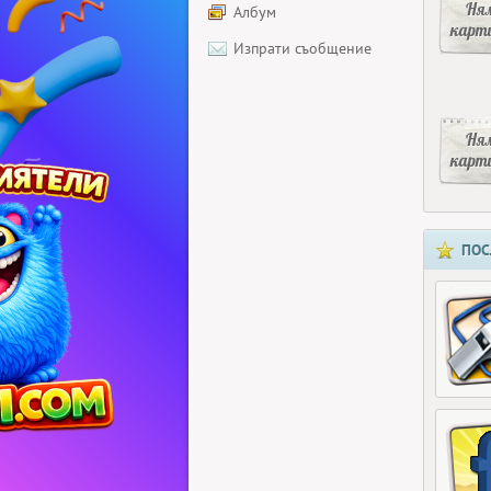
Ня
Албум
карт
Изпрати съобщение
Ня
карт
ПОС