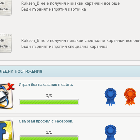
ма
Ruksen_B не е получил никакви картички все още
ички
Бъди първият изпратил картичка
ма
Ruksen_B не е получил никакви специални картички все ощ
ички
Бъди първият изпратил специална картичка
ЛЕДНИ ПОСТИЖЕНИЯ
Играл без наказание в сайта.
3/3
Свързан профил с Facebook.
1/1