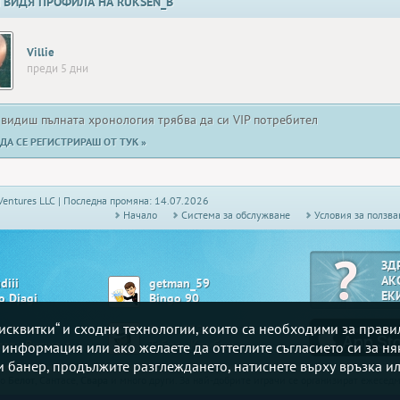
 ВИДЯ ПРОФИЛА НА RUKSEN_B
Villie
преди 5 дни
 видиш пълната хронология трябва да си VIP потребител
ДА СЕ РЕГИСТРИРАШ ОТ ТУК »
Ventures LLC | Последна промяна: 14.07.2026
Начало
Системa за обслужване
Условия за ползва
ЗД
АК
diii
getman_59
ЕК
o Djagi
Bingo 90
„бисквитки“ и сходни технологии, които са необходими за прав
ro4nata
Sa-to-5524
Белот - Висша лига
Табла - Комбинирана
е информация или ако желаете да оттеглите съгласието си за ня
зи банер, продължите разглеждането, натиснете върху връзка ил
то
Белот
, Сантасе,
Свара
и много други. За най-добрите играчи се организират ежесе