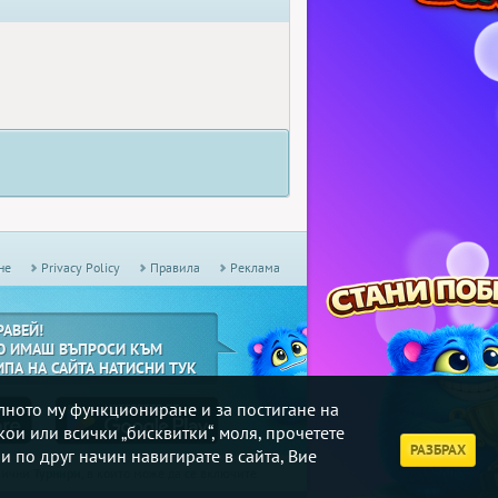
не
Privacy Policy
Правила
Реклама
РАВЕЙ!
О ИМАШ ВЪПРОСИ КЪМ
ИПА НА САЙТА НАТИСНИ ТУК
илното му функциониране и за постигане на
кои или всички „бисквитки“, моля, прочетете
РАЗБРАХ
и по друг начин навигирате в сайта, Вие
дмични
Турнири
, в които може да се включите.