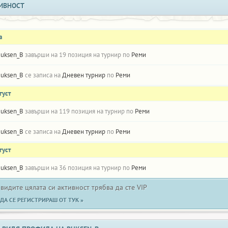
ИВНОСТ
а
uksen_B
завърши на 19 позиция на турнир по
Реми
uksen_B
се записа на
Дневен турнир
по
Реми
густ
uksen_B
завърши на 119 позиция на турнир по
Реми
uksen_B
се записа на
Дневен турнир
по
Реми
густ
uksen_B
завърши на 36 позиция на турнир по
Реми
 видите цялата си активност трябва да сте VIP
ДА СЕ РЕГИСТРИРАШ ОТ ТУК »