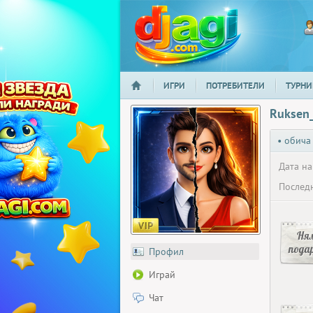
ИГРИ
ПОТРЕБИТЕЛИ
ТУРНИ
НАЧАЛО
djagi.com
Ruksen
• обича
Дата на
Последн
Ня
пода
Профил
Играй
Чат