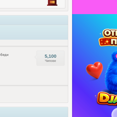
беди
5,100
Чипове