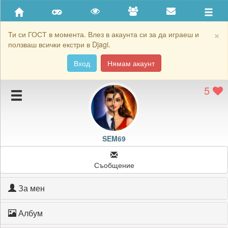
Приятели
Хронология на игри
×
Ти си ГОСТ в момента. Влез в акаунта си за да играеш и
ползваш всички екстри в Djagi.
Активност
Вход
Нямам акаунт
Постижения
5
Подаръците на SEM69
Картичките на SEM69
Блокирай SEM69
SEM69
Съобщение
За мен
Албум