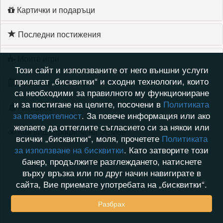
Картички и подаръци
Последни постижения
Моите игри
Този сайт и използваните от него външни услуги
прилагат „бисквитки“ и сходни технологии, които
Хронология на игри
са необходими за правилното му функциониране
и за постигане на целите, посочени в
Политиката
Активност
за поверителност
. За повече информация или ако
желаете да оттеглите съгласието си за някои или
Кой видя профила на SEM69
всички „бисквитки“, моля, прочетете
Политиката
за използване на бисквитки
. Като затворите този
банер, продължите разглеждането, натиснете
върху връзка или по друг начин навигирате в
сайта, Вие приемате употребата на „бисквитки“.
Разбрах