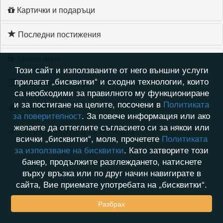
Картички и подаръци
Последни постижения
Моите игри
Този сайт и използваните от него външни услуги
прилагат „бисквитки“ и сходни технологии, които
Хронология на игри
са необходими за правилното му функциониране
и за постигане на целите, посочени в
Политиката
Активност
за поверителност
. За повече информация или ако
желаете да оттеглите съгласието си за някои или
Кой видя профила на Rambo73
всички „бисквитки“, моля, прочетете
Политиката
за използване на бисквитки
. Като затворите този
банер, продължите разглеждането, натиснете
върху връзка или по друг начин навигирате в
сайта, Вие приемате употребата на „бисквитки“.
Разбрах