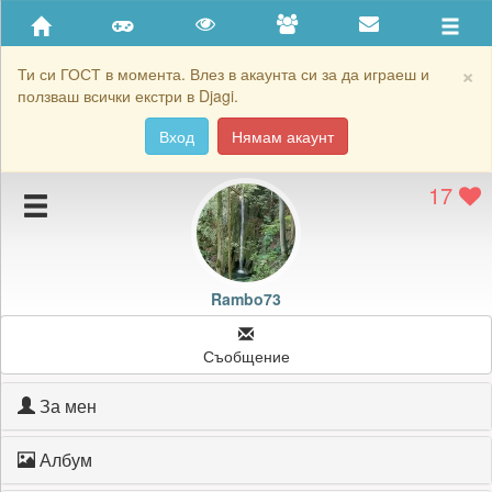
Приятели
Хронология на игри
×
Ти си ГОСТ в момента. Влез в акаунта си за да играеш и
ползваш всички екстри в Djagi.
Активност
Вход
Нямам акаунт
Постижения
17
Подаръците на Rambo73
Картичките на Rambo73
Блокирай Rambo73
Rambo73
Съобщение
За мен
Албум