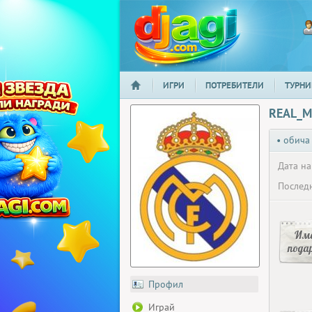
ИГРИ
ПОТРЕБИТЕЛИ
ТУРНИ
НАЧАЛО
djagi.com
REAL_M
• обича
Дата на
Последн
Има
пода
Профил
Играй