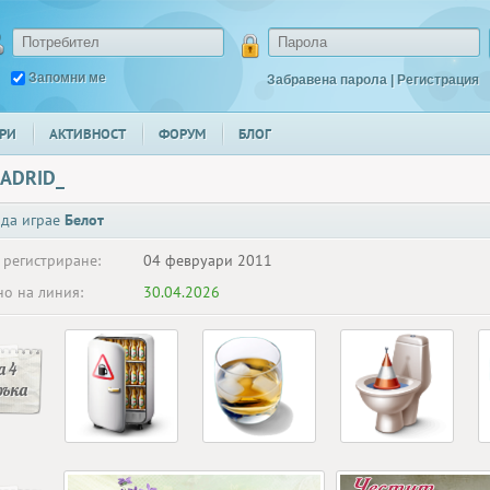
Запомни ме
Забравена парола
|
Регистрация
РИ
АКТИВНОСТ
ФОРУМ
БЛОГ
ADRID_
 да играе
Белот
 регистриране:
04 февруари 2011
о на линия:
30.04.2026
 4
ръка