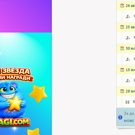
26 ав
25 ав
30 ю
15 ю
28 ю
За да
МОЖЕ 