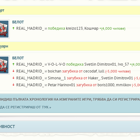
арт
БЕЛОТ
REAL_MADRID_
и
победиха
kreizo123
,
Кошмар
+(4,000 чипове)
нуари
БЕЛОТ
REAL_MADRID_
и
V-O-L-V-O
победиха
Svetlin Dimitrov01
,
Ivo_57
+(4,0
REAL_MADRID_
и
boichan
загубиха от
cecodaf
,
lull
(-5,000 чипове)
REAL_MADRID_
и
Simona__1
загубиха от
Haker_
,
Svetlin Dimitrov01
(-5
REAL_MADRID_
и
Petar Marinov01
загубиха от
boris1000
,
mmilkov
(-5,
 ВИДИШ ПЪЛНАТА ХРОНОЛОГИЯ НА ИЗИГРАНИТЕ ИГРИ, ТРЯБВА ДА СИ РЕГИСТРИРАН
ДА СЕ РЕГИСТРИРАШ ОТ ТУК »
ИВНОСТ