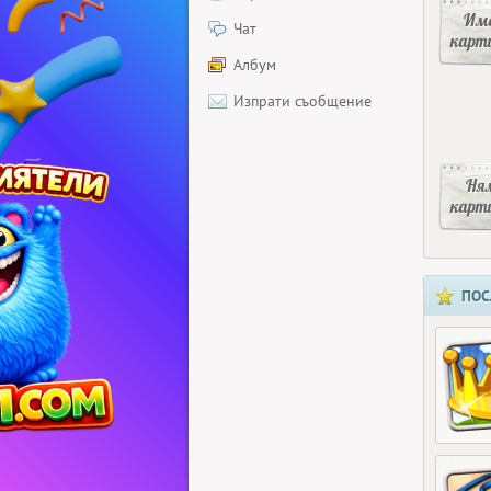
Има
Чат
карт
Албум
Изпрати съобщение
Ня
карт
ПОС