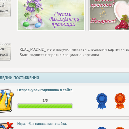
 8
ички
ма
REAL_MADRID_ не е получил никакви специални картички в
ички
Бъди първият изпратил специална картичка
ЛЕДНИ ПОСТИЖЕНИЯ
Отпразнувай годишнина в сайта.
3/3
Играл без наказание в сайта.