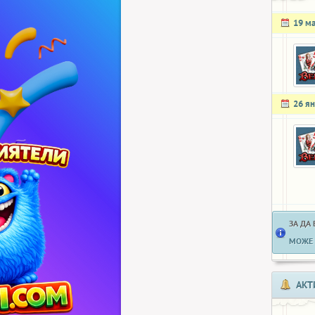
19 м
26 я
ЗА ДА
МОЖЕ 
АКТ