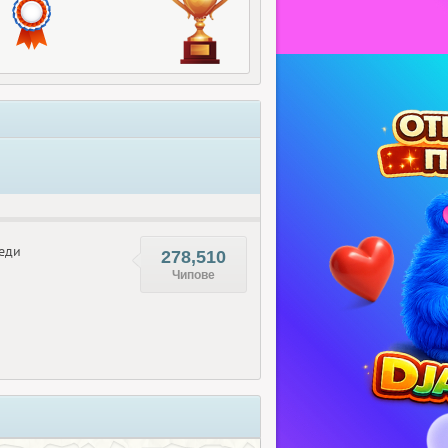
еди
278,510
Чипове