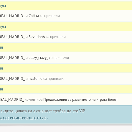
густ
REAL_MADRID_
и
CoHka
са приятели.
густ
REAL_MADRID_
и
SeverinnA
са приятели.
ли
REAL_MADRID_
и
crazy_crazy_
са приятели.
ли
REAL_MADRID_
и
hvalenie
са приятели.
ни
REAL_MADRID_
коментира
Предложения за развитието на играта Белот
 видите цялата си активност трябва да сте VIP
ДА СЕ РЕГИСТРИРАШ ОТ ТУК »