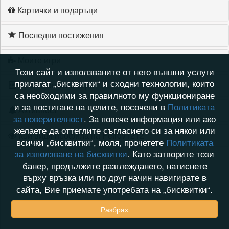
Картички и подаръци
Последни постижения
Моите игри
Този сайт и използваните от него външни услуги
прилагат „бисквитки“ и сходни технологии, които
Хронология на игри
са необходими за правилното му функциониране
и за постигане на целите, посочени в
Политиката
Активност
за поверителност
. За повече информация или ако
желаете да оттеглите съгласието си за някои или
Кой видя профила на Petrov1212
всички „бисквитки“, моля, прочетете
Политиката
за използване на бисквитки
. Като затворите този
банер, продължите разглеждането, натиснете
върху връзка или по друг начин навигирате в
сайта, Вие приемате употребата на „бисквитки“.
Разбрах