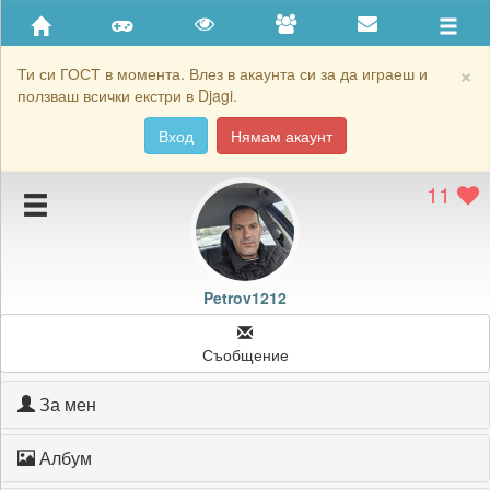
Приятели
Хронология на игри
×
Ти си ГОСТ в момента. Влез в акаунта си за да играеш и
ползваш всички екстри в Djagi.
Активност
Вход
Нямам акаунт
Постижения
11
Подаръците на Petrov1212
Картичките на Petrov1212
Блокирай Petrov1212
Petrov1212
Съобщение
За мен
Албум