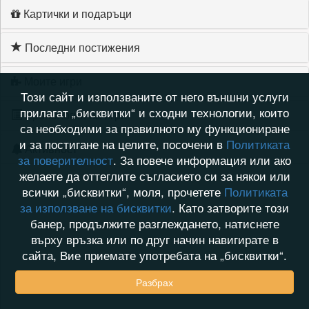
Картички и подаръци
Последни постижения
Моите игри
Този сайт и използваните от него външни услуги
прилагат „бисквитки“ и сходни технологии, които
Хронология на игри
са необходими за правилното му функциониране
и за постигане на целите, посочени в
Политиката
Активност
за поверителност
. За повече информация или ако
желаете да оттеглите съгласието си за някои или
всички „бисквитки“, моля, прочетете
Политиката
за използване на бисквитки
. Като затворите този
банер, продължите разглеждането, натиснете
върху връзка или по друг начин навигирате в
сайта, Вие приемате употребата на „бисквитки“.
Разбрах