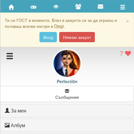
Приятели
Хронология на игри
×
Ти си ГОСТ в момента. Влез в акаунта си за да играеш и
ползваш всички екстри в Djagi.
Активност
Вход
Нямам акаунт
Постижения
7
Подаръците на Perfecti0n
Картичките на Perfecti0n
Блокирай Perfecti0n
Perfecti0n
Съобщение
За мен
Албум