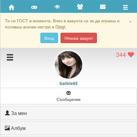
Приятели
Хронология на игри
×
Ти си ГОСТ в момента. Влез в акаунта си за да играеш и
ползваш всички екстри в Djagi.
Активност
Вход
Нямам акаунт
Постижения
344
Подаръците на barbie85
Картичките на barbie85
Блокирай barbie85
barbie85
Съобщение
За мен
Албум