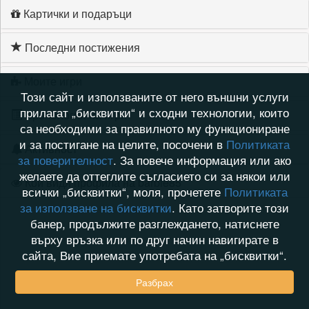
Картички и подаръци
Последни постижения
Моите игри
Този сайт и използваните от него външни услуги
прилагат „бисквитки“ и сходни технологии, които
Хронология на игри
са необходими за правилното му функциониране
и за постигане на целите, посочени в
Политиката
Активност
за поверителност
. За повече информация или ако
желаете да оттеглите съгласието си за някои или
Кой видя профила на barbie85
всички „бисквитки“, моля, прочетете
Политиката
за използване на бисквитки
. Като затворите този
банер, продължите разглеждането, натиснете
върху връзка или по друг начин навигирате в
сайта, Вие приемате употребата на „бисквитки“.
Разбрах