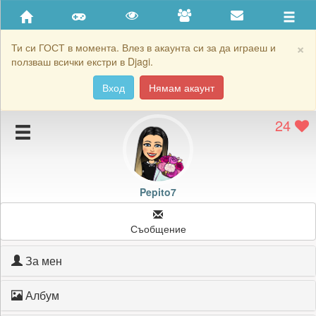
Приятели
Хронология на игри
×
Ти си ГОСТ в момента. Влез в акаунта си за да играеш и
ползваш всички екстри в Djagi.
Активност
Вход
Нямам акаунт
Постижения
24
Подаръците на Pepito7
Картичките на Pepito7
Блокирай Pepito7
Pepito7
Съобщение
За мен
Албум