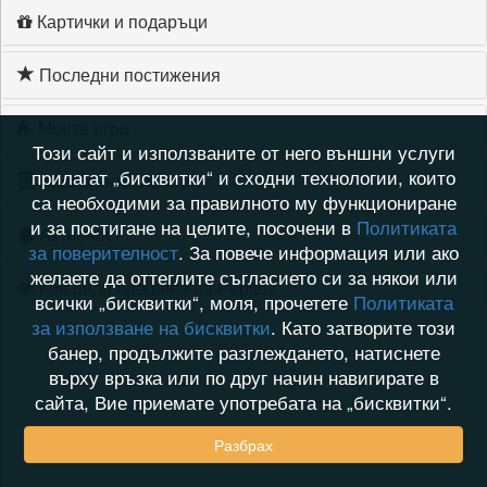
Картички и подаръци
Последни постижения
Моите игри
Този сайт и използваните от него външни услуги
прилагат „бисквитки“ и сходни технологии, които
Хронология на игри
са необходими за правилното му функциониране
и за постигане на целите, посочени в
Политиката
Активност
за поверителност
. За повече информация или ако
желаете да оттеглите съгласието си за някои или
Кой видя профила на Pepito7
всички „бисквитки“, моля, прочетете
Политиката
за използване на бисквитки
. Като затворите този
банер, продължите разглеждането, натиснете
върху връзка или по друг начин навигирате в
сайта, Вие приемате употребата на „бисквитки“.
Разбрах