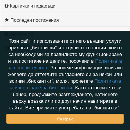
Картички и подаръци
Последни постижения
Моите игри
Този сайт и използваните от него външни услуги
прилагат „бисквитки“ и сходни технологии, които
Хронология на игри
са необходими за правилното му функциониране
и за постигане на целите, посочени в
Политиката
за поверителност
. За повече информация или ако
желаете да оттеглите съгласието си за някои или
всички „бисквитки“, моля, прочетете
Политиката
за използване на бисквитки
. Като затворите този
банер, продължите разглеждането, натиснете
върху връзка или по друг начин навигирате в
сайта, Вие приемате употребата на „бисквитки“.
Разбрах