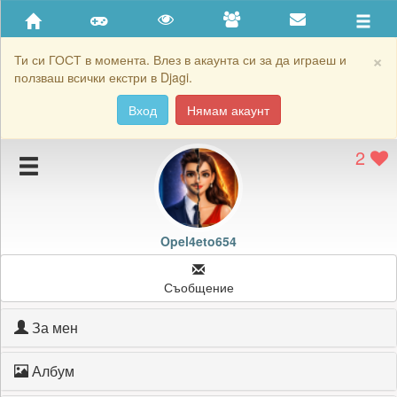
Приятели
Хронология на игри
×
Ти си ГОСТ в момента. Влез в акаунта си за да играеш и
ползваш всички екстри в Djagi.
Активност
Вход
Нямам акаунт
Постижения
2
Подаръците на Opel4eto654
Картичките на Opel4eto654
Блокирай Opel4eto654
Opel4eto654
Съобщение
За мен
Албум