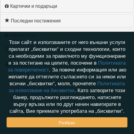
Картички и подаръци
Последни постижения
Моите игри
Този сайт и използваните от него външни услуги
прилагат „бисквитки“ и сходни технологии, които
Хронология на игри
са необходими за правилното му функциониране
и за постигане на целите, посочени в
Политиката
Активност
за поверителност
. За повече информация или ако
желаете да оттеглите съгласието си за някои или
всички „бисквитки“, моля, прочетете
Политиката
за използване на бисквитки
. Като затворите този
банер, продължите разглеждането, натиснете
върху връзка или по друг начин навигирате в
сайта, Вие приемате употребата на „бисквитки“.
Разбрах