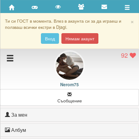
Приятели
Хронология на игри
×
Ти си ГОСТ в момента. Влез в акаунта си за да играеш и
ползваш всички екстри в Djagi.
Активност
Вход
Нямам акаунт
Постижения
92
Подаръците на Nerom75
Картичките на Nerom75
Блокирай Nerom75
Nerom75
Съобщение
За мен
Албум