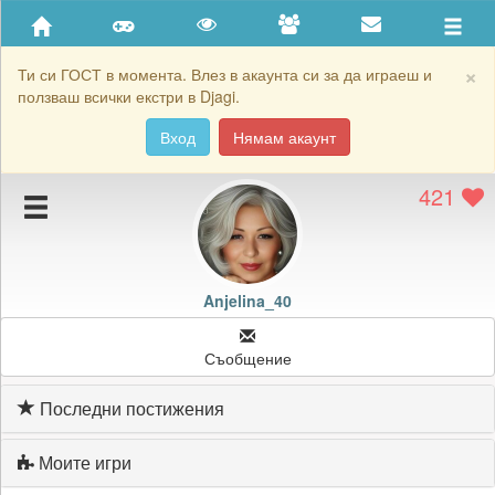
Приятели
Хронология на игри
×
Ти си ГОСТ в момента. Влез в акаунта си за да играеш и
ползваш всички екстри в Djagi.
Активност
Вход
Нямам акаунт
Постижения
421
Подаръците на Anjelina_40
Картичките на Anjelina_40
Блокирай Anjelina_40
Anjelina_40
Съобщение
Последни постижения
Моите игри