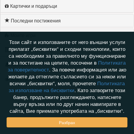
Картички и подаръци
Последни постижения
Моите игри
Този сайт и използваните от него външни услуги
прилагат „бисквитки“ и сходни технологии, които
Хронология на игри
са необходими за правилното му функциониране
и за постигане на целите, посочени в
Политиката
Активност
за поверителност
. За повече информация или ако
желаете да оттеглите съгласието си за някои или
Кой видя профила на Nadejda331
всички „бисквитки“, моля, прочетете
Политиката
за използване на бисквитки
. Като затворите този
банер, продължите разглеждането, натиснете
върху връзка или по друг начин навигирате в
сайта, Вие приемате употребата на „бисквитки“.
Разбрах