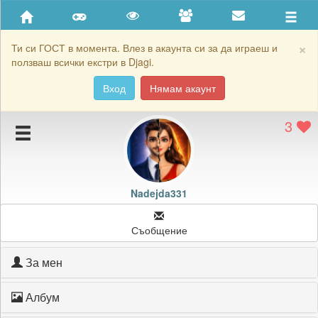
Приятели
Хронология на игри
×
Ти си ГОСТ в момента. Влез в акаунта си за да играеш и
ползваш всички екстри в Djagi.
Активност
Вход
Нямам акаунт
Постижения
3
Подаръците на Nadejda331
Картичките на Nadejda331
Блокирай Nadejda331
Nadejda331
Съобщение
За мен
Албум