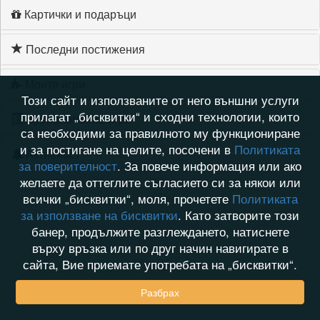
Картички и подаръци
Последни постижения
Моите игри
Този сайт и използваните от него външни услуги
прилагат „бисквитки“ и сходни технологии, които
Хронология на игри
са необходими за правилното му функциониране
и за постигане на целите, посочени в
Политиката
Активност
за поверителност
. За повече информация или ако
желаете да оттеглите съгласието си за някои или
всички „бисквитки“, моля, прочетете
Политиката
за използване на бисквитки
. Като затворите този
банер, продължите разглеждането, натиснете
върху връзка или по друг начин навигирате в
сайта, Вие приемате употребата на „бисквитки“.
Разбрах