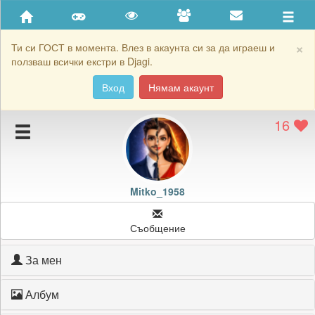
Приятели
Хронология на игри
×
Ти си ГОСТ в момента. Влез в акаунта си за да играеш и
ползваш всички екстри в Djagi.
Активност
Вход
Нямам акаунт
Постижения
16
Подаръците на Mitko_1958
Картичките на Mitko_1958
Блокирай Mitko_1958
Mitko_1958
Съобщение
За мен
Албум