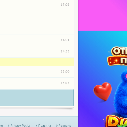
17:02
14:51
14:33
23:00
13:27
не
Privacy Policy
Правила
Реклама