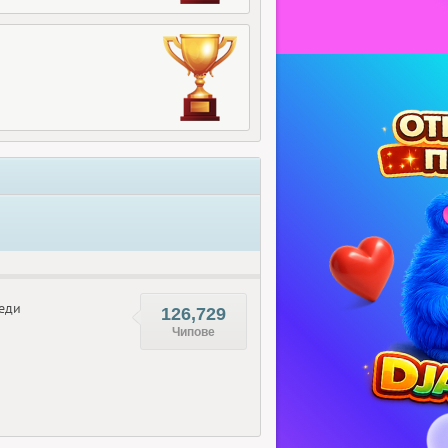
еди
126,729
Чипове