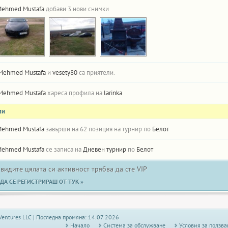
ehmed Mustafa
добави 3 нови снимки
Mehmed Mustafa
и
vesety80
са приятели.
Mehmed Mustafa
хареса профила на
larinka
ли
ehmed Mustafa
завърши на 62 позиция на турнир по
Белот
ehmed Mustafa
се записа на
Дневен турнир
по
Белот
 видите цялата си активност трябва да сте VIP
ДА СЕ РЕГИСТРИРАШ ОТ ТУК »
Ventures LLC | Последна промяна: 14.07.2026
Начало
Системa за обслужване
Условия за ползва