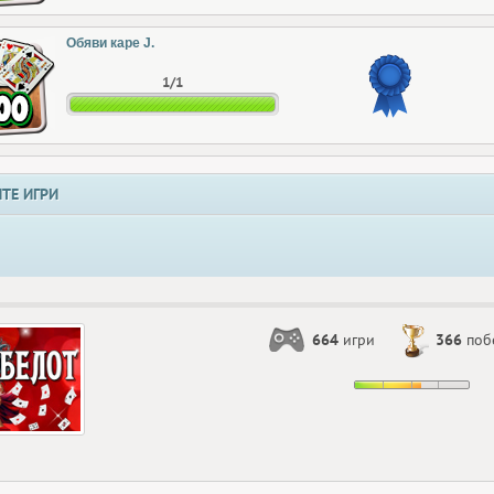
Обяви каре J.
1/1
ТЕ ИГРИ
664
игри
366
поб