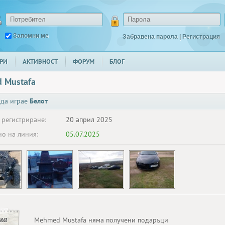
Запомни ме
Забравена парола
|
Регистрация
РИ
АКТИВНОСТ
ФОРУМ
БЛОГ
 Mustafa
 да играе
Белот
 регистриране:
20 април 2025
о на линия:
05.07.2025
ма
Mehmed Mustafa няма получени подаръци