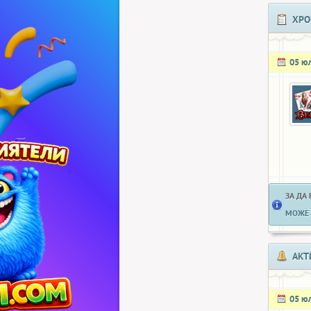
ХРО
05 ю
ЗА ДА
МОЖЕ 
АКТ
05 ю