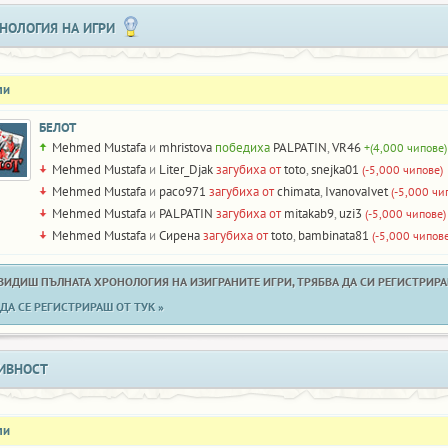
НОЛОГИЯ НА ИГРИ
ли
БЕЛОТ
Mehmed Mustafa
и
mhristova
победиха
PALPATIN
,
VR46
+(4,000 чипове)
Mehmed Mustafa
и
Liter_Djak
загубиха от
toto
,
snejka01
(-5,000 чипове)
Mehmed Mustafa
и
paco971
загубиха от
chimata
,
IvanovaIvet
(-5,000 чи
Mehmed Mustafa
и
PALPATIN
загубиха от
mitakab9
,
uzi3
(-5,000 чипове)
Mehmed Mustafa
и
Сирена
загубиха от
toto
,
bambinata81
(-5,000 чипове
 ВИДИШ ПЪЛНАТА ХРОНОЛОГИЯ НА ИЗИГРАНИТЕ ИГРИ, ТРЯБВА ДА СИ РЕГИСТРИРАН
ДА СЕ РЕГИСТРИРАШ ОТ ТУК »
ИВНОСТ
ли