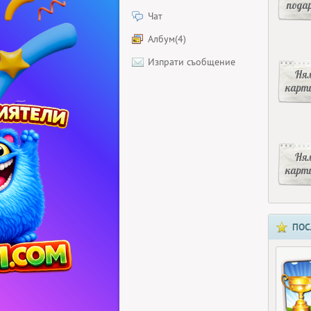
пода
Чат
Албум(4)
Изпрати съобщение
Ня
карт
Ня
карт
ПОС