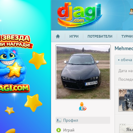
ИГРИ
ПОТРЕБИТЕЛИ
ТУРНИ
НАЧАЛО
djagi.com
Mehmed
• обича
Дата на
Последн
Профил
Ня
Играй