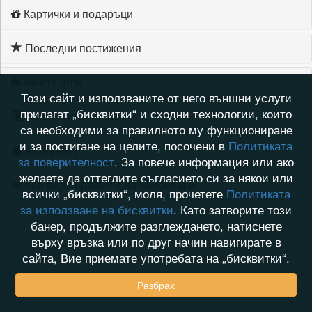
Картички и подаръци
Последни постижения
Моите игри
Този сайт и използваните от него външни услуги
прилагат „бисквитки“ и сходни технологии, които
Хронология на игри
са необходими за правилното му функциониране
и за постигане на целите, посочени в
Политиката
Активност
за поверителност
. За повече информация или ако
желаете да оттеглите съгласието си за някои или
Кой видя профила на Margarita.Iv
всички „бисквитки“, моля, прочетете
Политиката
за използване на бисквитки
. Като затворите този
банер, продължите разглеждането, натиснете
върху връзка или по друг начин навигирате в
сайта, Вие приемате употребата на „бисквитки“.
Разбрах