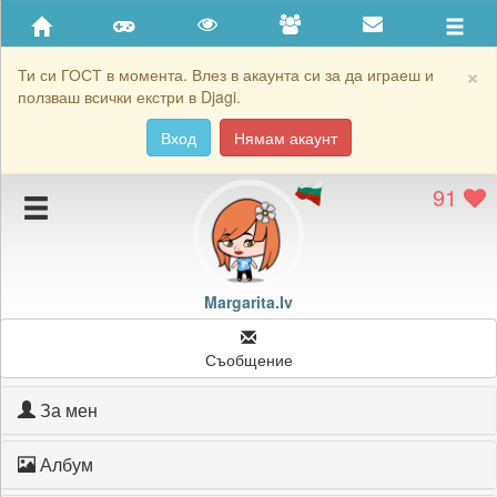
Приятели
Хронология на игри
×
Ти си ГОСТ в момента. Влез в акаунта си за да играеш и
ползваш всички екстри в Djagi.
Активност
Вход
Нямам акаунт
Постижения
91
Подаръците на Margarita.Iv
Картичките на Margarita.Iv
Блокирай Margarita.Iv
Margarita.Iv
Съобщение
За мен
Албум