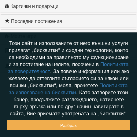
Картички и подаръци
Последни постижения
Моите игри
Този сайт и използваните от него външни услуги
прилагат „бисквитки“ и сходни технологии, които
Хронология на игри
са необходими за правилното му функциониране
и за постигане на целите, посочени в
Политиката
Активност
за поверителност
. За повече информация или ако
желаете да оттеглите съгласието си за някои или
всички „бисквитки“, моля, прочетете
Политиката
за използване на бисквитки
. Като затворите този
банер, продължите разглеждането, натиснете
върху връзка или по друг начин навигирате в
сайта, Вие приемате употребата на „бисквитки“.
Разбрах