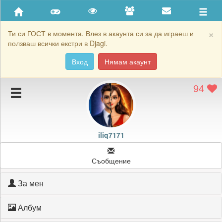
Приятели
Хронология на игри
×
Ти си ГОСТ в момента. Влез в акаунта си за да играеш и
ползваш всички екстри в Djagi.
Активност
Вход
Нямам акаунт
Постижения
94
Подаръците на iliq7171
Картичките на iliq7171
Блокирай iliq7171
iliq7171
Съобщение
За мен
Албум